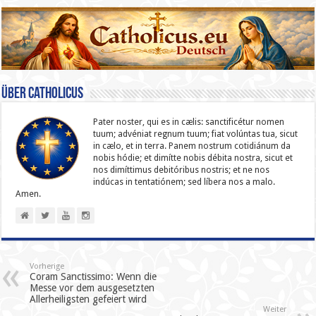
Über catholicus
Pater noster, qui es in cælis: sanc­ti­ficétur nomen
tuum; advéniat regnum tuum; fiat volúntas tua, sicut
in cælo, et in terra. Panem nostrum cotidiánum da
nobis hódie; et dimítte nobis débita nostra, sicut et
nos dimíttimus debitóribus nostris; et ne nos
indúcas in ten­ta­tiónem; sed líbera nos a malo.
Amen.
Vorherige
Coram Sanctissimo: Wenn die
Messe vor dem ausgesetzten
Allerheiligsten gefeiert wird
Weiter