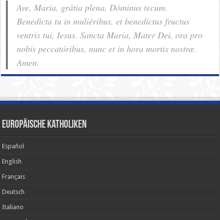
Ave, Maria, grátia plena, Dóminus tecum.
Benedícta tu in muliéribus, et benedíctus fructus
ventris tui, Iesus. Sancta Maria, Mater Dei, ora pro
nobis pec­ca­tóribus, nunc et in hora mortis nostræ.
Amen.
Europäische Katholiken
Español
English
Français
Deutsch
Italiano