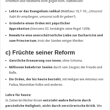
öffentlich und rebellierte nicht gegen Rom. Stattdessen:
Lebte er das Evangelium radikal
(Matthäus 10,7-10:
„Umsonst
habt ihr empfangen, umsonst sollt ihr geben“
).
Gründete einen Orden mit päpstlicher
Approbation
(Innozenz III. bestätigte seine Regel 1209).
Bewahrte eine unerschütterliche Liebe zur Eucharistie und
zum Priestertum
, trotz der Sünden einiger Kleriker.
c) Früchte seiner Reform
Geistliche Erneuerung von innen
, ohne Schisma.
Millionen bekehrter Seelen
durch sein Zeugnis der Freude und
Buße.
Ein Orden, der bis heute besteht
, mit Heiligen wie Antonius von
Padua, Maximilian Kolbe und anderen.
Lehre für heute:
In Zeiten kirchlicher Krisen
entsteht wahre Reform durch
persönliche Heiligkeit, nicht durch zerstörerische Kritik
. Wie