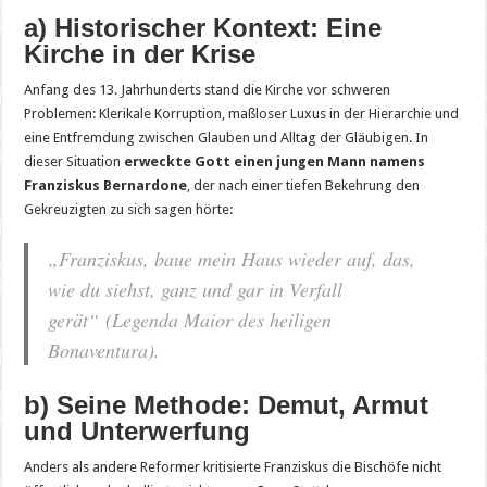
a) Historischer Kontext: Eine
Kirche in der Krise
Anfang des 13. Jahrhunderts stand die Kirche vor schweren
Problemen: Klerikale Korruption, maßloser Luxus in der Hierarchie und
eine Entfremdung zwischen Glauben und Alltag der Gläubigen. In
dieser Situation
erweckte Gott einen jungen Mann namens
Franziskus Bernardone
, der nach einer tiefen Bekehrung den
Gekreuzigten zu sich sagen hörte:
„Franziskus, baue mein Haus wieder auf, das,
wie du siehst, ganz und gar in Verfall
gerät“
(Legenda Maior des heiligen
Bonaventura).
b) Seine Methode: Demut, Armut
und Unterwerfung
Anders als andere Reformer kritisierte Franziskus die Bischöfe nicht