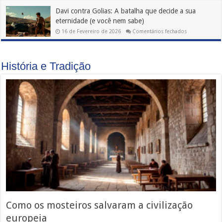
morrer
Davi contra Golias: A batalha que decide a sua
eternidade (e você nem sabe)
em
16 de Fevereiro de 2026
Comentários fechados
Davi
contra
Golias:
A
batalha
História e Tradição
que
decide
a
sua
eternidade
(e
você
nem
sabe)
Como os mosteiros salvaram a civilização
europeia