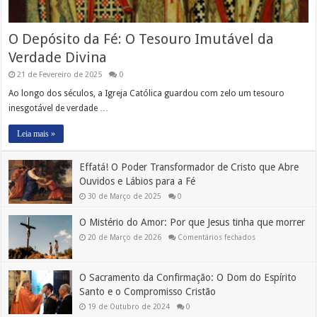
O Depósito da Fé: O Tesouro Imutável da
Verdade Divina
21 de Fevereiro de 2025
0
Ao longo dos séculos, a Igreja Católica guardou com zelo um tesouro
inesgotável de verdade …
Leia mais »
Effatá! O Poder Transformador de Cristo que Abre
Ouvidos e Lábios para a Fé
30 de Março de 2025
0
O Mistério do Amor: Por que Jesus tinha que morrer
em
20 de Março de 2026
Comentários fechados
O
Mistério
do
Amor:
O Sacramento da Confirmação: O Dom do Espírito
Por
que
Santo e o Compromisso Cristão
Jesus
tinha
19 de Outubro de 2024
0
que