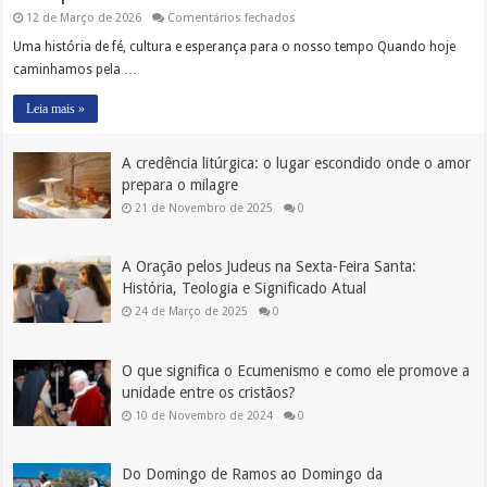
em
12 de Março de 2026
Comentários fechados
Como
os
Uma história de fé, cultura e esperança para o nosso tempo Quando hoje
mosteiros
caminhamos pela …
salvaram
a
civilização
Leia mais »
europeia
A credência litúrgica: o lugar escondido onde o amor
prepara o milagre
21 de Novembro de 2025
0
A Oração pelos Judeus na Sexta-Feira Santa:
História, Teologia e Significado Atual
24 de Março de 2025
0
O que significa o Ecumenismo e como ele promove a
unidade entre os cristãos?
10 de Novembro de 2024
0
Do Domingo de Ramos ao Domingo da