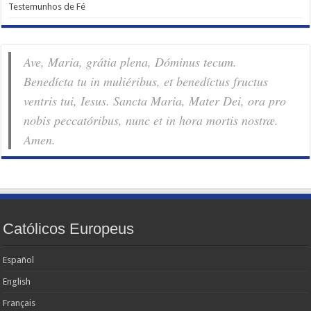
Testemunhos de Fé
Ave, Maria, grátia plena, Dóminus tecum.
Benedícta tu in muliéribus, et benedíctus fructus
ventris tui, Iesus. Sancta Maria, Mater Dei, ora pro
nobis pec­ca­tóribus, nunc et in hora mortis nostræ.
Amen.
Católicos Europeus
Español
English
Français