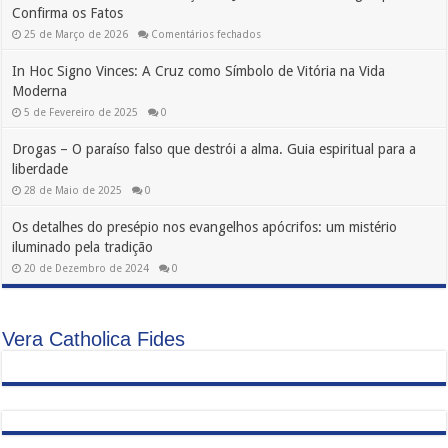
Confirma os Fatos
em
25 de Março de 2026
Comentários fechados
É
Possível
In Hoc Signo Vinces: A Cruz como Símbolo de Vitória na Vida
Provar
a
Moderna
Ressurreição
de
5 de Fevereiro de 2025
0
Jesus?
O
Método
Drogas – O paraíso falso que destrói a alma. Guia espiritual para a
Legal
que
liberdade
Confirma
os
28 de Maio de 2025
0
Fatos
Os detalhes do presépio nos evangelhos apócrifos: um mistério
iluminado pela tradição
20 de Dezembro de 2024
0
Vera Catholica Fides