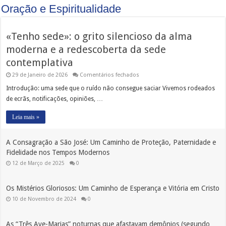
Oração e Espiritualidade
«Tenho sede»: o grito silencioso da alma
moderna e a redescoberta da sede
contemplativa
em
29 de Janeiro de 2026
Comentários fechados
«Tenho
sede»:
Introdução: uma sede que o ruído não consegue saciar Vivemos rodeados
o
de ecrãs, notificações, opiniões, …
grito
silencioso
da
Leia mais »
alma
moderna
e
a
A Consagração a São José: Um Caminho de Proteção, Paternidade e
redescoberta
Fidelidade nos Tempos Modernos
da
sede
12 de Março de 2025
0
contemplativa
Os Mistérios Gloriosos: Um Caminho de Esperança e Vitória em Cristo
10 de Novembro de 2024
0
As “Três Ave-Marias” noturnas que afastavam demônios (segundo