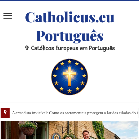
Catholicus.eu
Português
✞ Católicos Europeus em Português
A armadura invisível: Como os sacramentais protegem o lar das ciladas do 