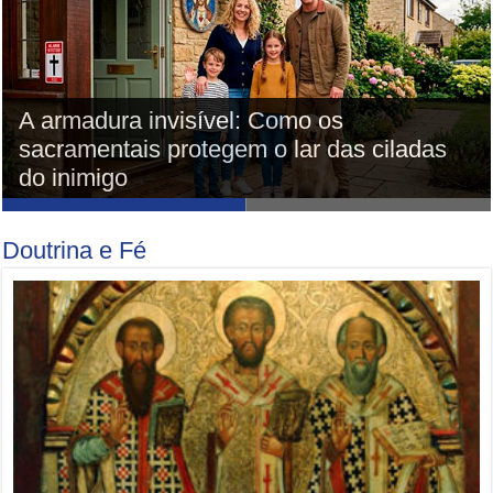
A armadura invisível: Como os
Ignorância culpável: por que o
sacramentais protegem o lar das ciladas
analfabetismo doutrinal é a causa da
do inimigo
apostasia silenciosa
Doutrina e Fé