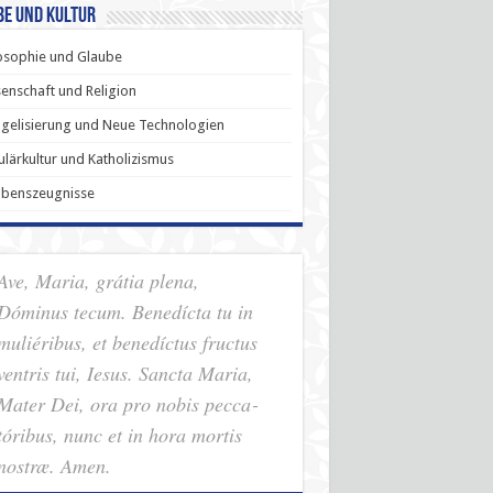
be und Kultur
osophie und Glaube
enschaft und Religion
gelisierung und Neue Technologien
lärkultur und Katholizismus
ubenszeugnisse
Ave, Maria, grátia plena,
Dóminus tecum. Benedícta tu in
muliéribus, et benedíctus fructus
ventris tui, Iesus. Sancta Maria,
Mater Dei, ora pro nobis pec­ca­
tóribus, nunc et in hora mortis
nostræ. Amen.