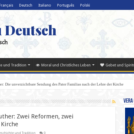
Français
Deutsch
Italiano
Português
Polski
u Deutsch
sch
e und Tradition
Moral und Christliches Leben
Gebet und Spiritu
der: Die unverzichtbare Sendung des Pater Familias nach der Lehre der Kirche
Vera 
Luther: Zwei Reformen, zwei
 Kirche
schichte und Tradition
0