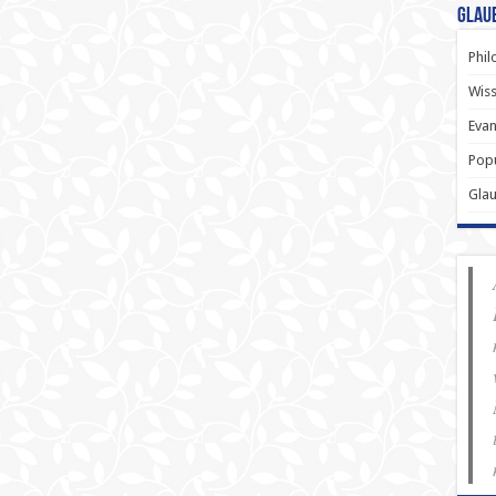
Glau
Phil
Wiss
Evan
Popu
Gla