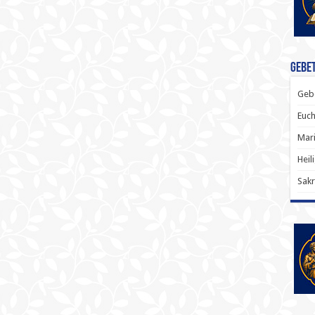
Gebet
Gebe
Euch
Mari
Heil
Sakr