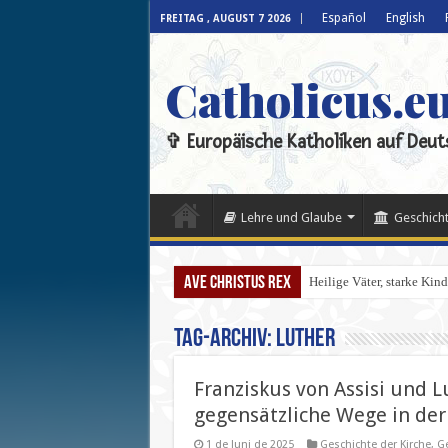
Español
English
FREITAG , AUGUST 7 2026
Catholicus.e
✞ Europäische Katholiken auf Deut
Lehre und Glaube
Geschicht
Ave Christus Rex
Heilige Väter, starke Kin
Tag-Archiv:
Luther
Franziskus von Assisi und 
gegensätzliche Wege in der
1 de Juni de 2025
Geschichte der Kirche
,
Ge