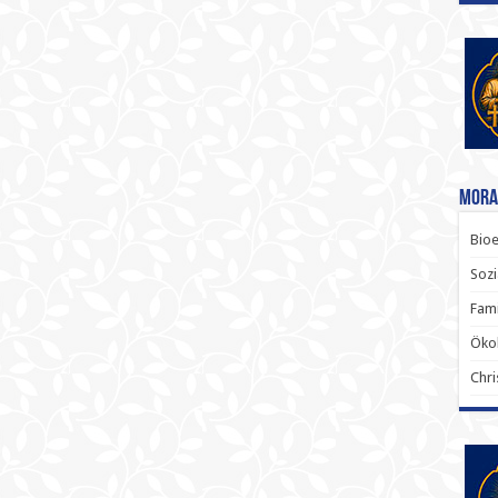
Mora
Bioe
Sozi
Fami
Ökol
Chri