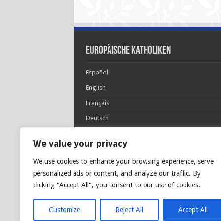
Europäische Katholiken
Español
English
Français
Deutsch
Italiano
We value your privacy
Português
We use cookies to enhance your browsing experience, serve
Polski
personalized ads or content, and analyze our traffic. By
Glória Patri, et Fílio, et Spirítui Sancto. Sicut era
clicking "Accept All", you consent to our use of cookies.
princípio, et nunc et semper et in sǽcula
sæculórum. Amen.
Customize
Reject All
Accept All