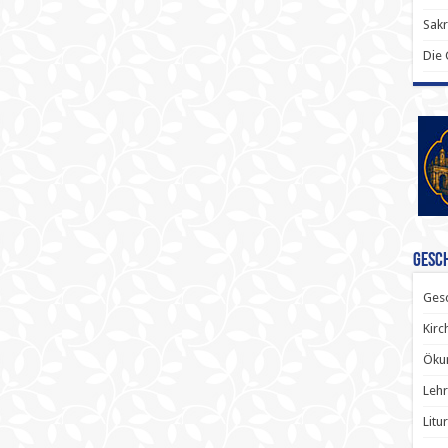
Sak
Die
Gesch
Gesc
Kirc
Ökum
Lehr
Litu