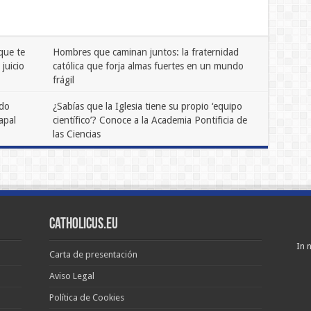
que te
Hombres que caminan juntos: la fraternidad
juicio
católica que forja almas fuertes en un mundo
frágil
abril 21, 2026
0
xcomunión
ndo
tomática”:
¿Sabías que la Iglesia tiene su propio ‘equipo
apal
científico’? Conoce a la Academia Pontificia de
ciones
e
las Ciencias
pulsan
marzo 7, 2025
0
esia
cesidad
cio
Catholicus.eu
In n
Carta de presentación
Aviso Legal
Política de Cookies