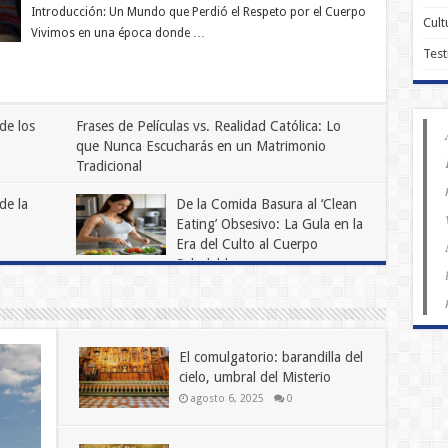
Introducción: Un Mundo que Perdió el Respeto por el Cuerpo
Cult
Vivimos en una época donde …
Test
de los
Frases de Películas vs. Realidad Católica: Lo
que Nunca Escucharás en un Matrimonio
Tradicional
abril 1, 2025
0
de la
De la Comida Basura al ‘Clean
Eating’ Obsesivo: La Gula en la
Era del Culto al Cuerpo
Saludable
junio 23, 2025
0
El comulgatorio: barandilla del
cielo, umbral del Misterio
agosto 6, 2025
0