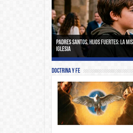
Padres santos, hijos fuertes: La mi
La Transfiguración del Señor: cuand
Iglesia
la gloria que nos espera
Doctrina y Fe