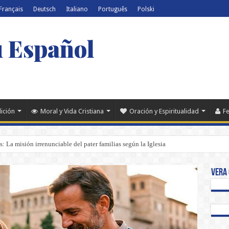
Français
Deutsch
Italiano
Português
Polski
u Español
dición
Moral y Vida Cristiana
Oración y Espiritualidad
Fe
es: La misión irrenunciable del pater familias según la Iglesia
Vera 