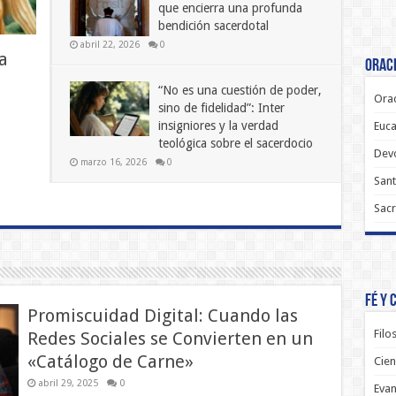
que encierra una profunda
bendición sacerdotal
abril 22, 2026
0
a
Oraci
“No es una cuestión de poder,
Orac
sino de fidelidad”: Inter
insigniores y la verdad
Euca
teológica sobre el sacerdocio
Dev
marzo 16, 2026
0
Sant
Sacr
Fé y 
Promiscuidad Digital: Cuando las
Filo
Redes Sociales se Convierten en un
«Catálogo de Carne»
Cien
abril 29, 2025
0
Evan