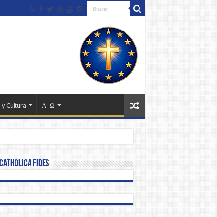
 y Cultura
Α- Ω
Catholica Fides