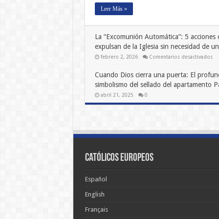
Leer Más »
La “Excomunión Automática”: 5 acciones 
expulsan de la Iglesia sin necesidad de un 
en
febrero 2, 2026
Comentarios desactivados
La
“E
Cuando Dios cierra una puerta: El profu
Au
5
simbolismo del sellado del apartamento P
ac
qu
abril 21, 2025
0
te
ex
de
la
Igl
sin
ne
de
un
jui
Católicos Europeos
Español
English
Français