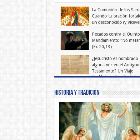
La Comunión de los Sant
Cuando tu oración fortal
un desconocido (y viceve
julio 9, 2025
0
Pecados contra el Quinto
Mandamiento: “No matar
(Ex 20,13)
en
enero 27, 2026
Comentarios desactivados
Pe
¿Jesucristo es nombrado
con
alguna vez en el Antiguo
el
Qu
Testamento? Un Viaje
Ma
“N
Teológico a Través de la
mat
Escritura
(Ex
20,
octubre 29, 2024
0
Historia y Tradición