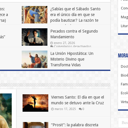
Conc
os:
¿Sabías que el Sábado Santo
ece a
era el único día en que se
Magi
rsa)
podía bautizar? La razón te
Litu
sorprenderá
Pecados contra el Segundo
marzo 28, 2025
0
ás”
Mandamiento
enero 27, 2026
en
Comentarios desactivados
Pecados
cados
La Unión Hipostática: Un
contra
Moral
tra
el
Misterio Divino que
Segundo
into
Mandamiento
Transforma Vidas
ndamiento:
Doct
o
noviembre 15, 2024
0
arás”
Bioé
13)
Fami
Ecol
Viernes Santo: El día en que el
Virt
mundo se detuvo ante la Cruz
marzo 17, 2025
0
“Prosit”: la palabra discreta