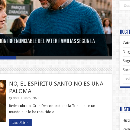
Doctr
sión irrenunciable del pater familias según la
o el Cielo se abrió sobre la tierra y Cristo mostró
Cate
Dog
Sagr
Sac
Los
NO, EL ESPÍRITU SANTO NO ES UNA
PALOMA
abril 3, 2026
0
Redescubrir al Gran Desconocido de la Trinidad en un
Histo
mundo que lo ha reducido a …
Hist
Leer Más »
Padr