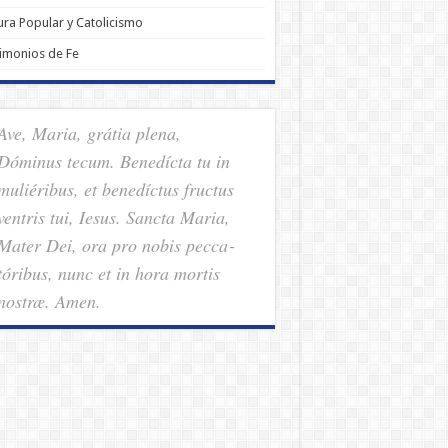
ura Popular y Catolicismo
imonios de Fe
Ave, Maria, grátia plena,
Dóminus tecum. Benedícta tu in
muliéribus, et benedíctus fructus
ventris tui, Iesus. Sancta Maria,
Mater Dei, ora pro nobis pec­ca­
tóribus, nunc et in hora mortis
nostræ. Amen.