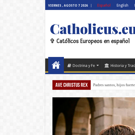
Español
English
VIERNES , AGOSTO 7 2026
Catholicus.e
✞ Católicos Europeos en español
Doctrina y Fe
Historia y Tra
Ave Christus Rex
Padres santos, hijos fuert