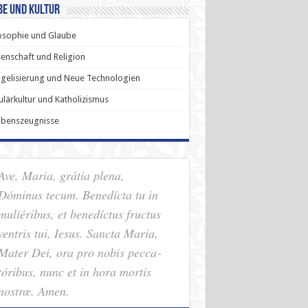
be und Kultur
osophie und Glaube
enschaft und Religion
gelisierung und Neue Technologien
lärkultur und Katholizismus
ubenszeugnisse
Ave, Maria, grátia plena,
Dóminus tecum. Benedícta tu in
muliéribus, et benedíctus fructus
ventris tui, Iesus. Sancta Maria,
Mater Dei, ora pro nobis pec­ca­
tóribus, nunc et in hora mortis
nostræ. Amen.