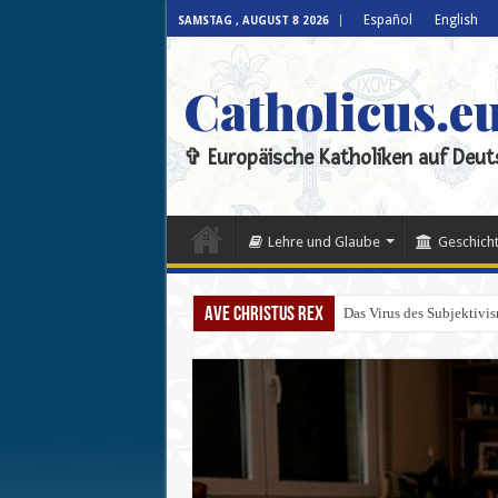
Español
English
SAMSTAG , AUGUST 8 2026
Catholicus.e
✞ Europäische Katholiken auf Deut
Lehre und Glaube
Geschicht
Ave Christus Rex
Das Virus des Subjektivi