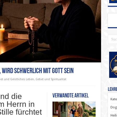
st, wird schwerlich mit Gott sein
et und Geistliches Leben
,
Gebet und Spiritualität
Lehr
und die
Verwandte Artikel
Kate
 Herrn in
Dog
tille fürchtet
Heil