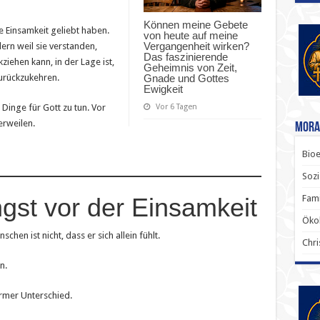
Können meine Gebete
ie Einsamkeit geliebt haben.
von heute auf meine
Vergangenheit wirken?
dern weil sie verstanden,
Das faszinierende
ziehen kann, in der Lage ist,
Geheimnis von Zeit,
Gnade und Gottes
urückzukehren.
Ewigkeit
Vor 6 Tagen
 Dinge für Gott zu tun. Vor
erweilen.
Mora
Bioe
Sozi
Fami
gst vor der Einsamkeit
Ökol
n ist nicht, dass er sich allein fühlt.
Chri
n.
rmer Unterschied.