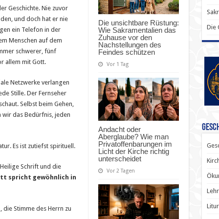
er Geschichte. Nie zuvor
Sak
den, und doch hat er nie
Die unsichtbare Rüstung:
Die
Wie Sakramentalien das
agen ein Telefon in der
Zuhause vor den
edem Menschen auf dem
Nachstellungen des
immer schwerer, fünf
Feindes schützen
r allem mit Gott.
Vor 1 Tag
iale Netzwerke verlangen
de Stille. Der Fernseher
schaut. Selbst beim Gehen,
wir das Bedürfnis, jeden
Gesch
Andacht oder
Aberglaube? Wie man
Privatoffenbarungen im
Gesc
. Es ist zutiefst spirituell.
Licht der Kirche richtig
unterscheidet
Kirc
Heilige Schrift und die
Vor 2 Tagen
Ökum
tt spricht gewöhnlich in
Lehr
Litu
en, die Stimme des Herrn zu