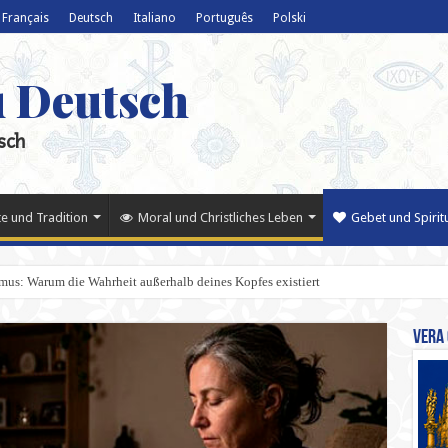
Français
Deutsch
Italiano
Português
Polski
u Deutsch
sch
e und Tradition
Moral und Christliches Leben
Gebet und Spiritu
smus: Warum die Wahrheit außerhalb deines Kopfes existiert
Vera 