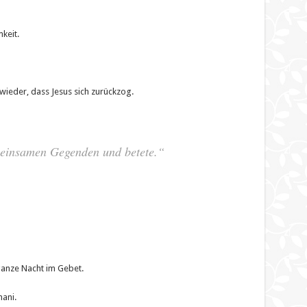
keit.
ieder, dass Jesus sich zurückzog.
e einsamen Gegenden und betete.“
ganze Nacht im Gebet.
ani.