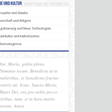
be und Kultur
osophie und Glaube
enschaft und Religion
gelisierung und Neue Technologien
lärkultur und Katholizismus
ubenszeugnisse
Ave, Maria, grátia plena,
Dóminus tecum. Benedícta tu in
muliéribus, et benedíctus fructus
ventris tui, Iesus. Sancta Maria,
Mater Dei, ora pro nobis pec­ca­
tóribus, nunc et in hora mortis
nostræ. Amen.