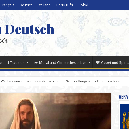
Français
Deutsch
Italiano
Português
Polski
u Deutsch
sch
e und Tradition
Moral und Christliches Leben
Gebet und Spiritu
 Wie Sakramentalien das Zuhause vor den Nachstellungen des Feindes schützen
Vera 