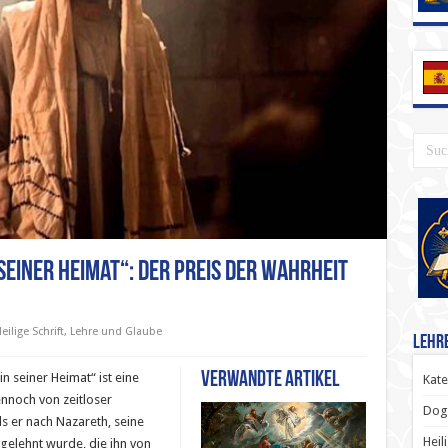
 seiner Heimat“: Der Preis der Wahrheit
eilige Schrift
,
Lehre und Glaube
Lehr
Verwandte Artikel
 seiner Heimat“ ist eine
Kate
ennoch von zeitloser
Dog
ls er nach Nazareth, seine
Heil
gelehnt wurde, die ihn von