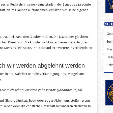
 seiner Rückkehr in seine Heimatstadt in der Synagoge predigte
statt ihn im Glauben aufzunehmen, erfüllten sich seine eigenen
Gebet
.
Gebe
ertrautheit kann den Glauben trüben. Die Nazarener glaubten,
Euch
ichen Dimension. Sie konnten nicht akzeptieren, dass der, der
 Messias sein sollte. Ihr Stolz und ihre Vorurteile verblendeten
Mari
Heil
uch wir werden abgelehnt werden
Sakr
eben in der Wahrheit und die Verkündigung des Evangeliums
:
s sie mich schon vor euch gehasst hat“ (Johannes 15,18).
r auf Gleichgültigkeit, Spott oder sogar Ablehnung stoßen, wenn
u leben oder die christliche Botschaft mit unseren Nächsten zu