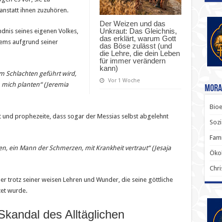
anstatt ihnen zuzuhören.
Der Weizen und das
Unkraut: Das Gleichnis,
ndnis seines eigenen Volkes,
das erklärt, warum Gott
lems aufgrund seiner
das Böse zulässt (und
die Lehre, die dein Leben
für immer verändern
kann)
m Schlachten geführt wird,
Vor 1 Woche
 mich planten“ (Jeremia
Mora
Bioe
t und prophezeite, dass sogar der Messias selbst abgelehnt
Sozi
Fami
, ein Mann der Schmerzen, mit Krankheit vertraut“ (Jesaja
Ökol
Chri
der trotz seiner weisen Lehren und Wunder, die seine göttliche
tet wurde.
Skandal des Alltäglichen