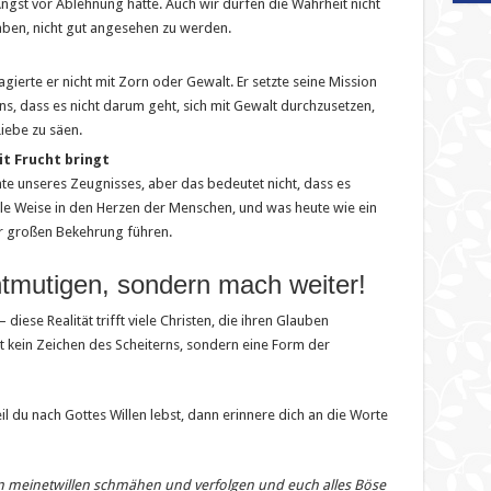
 Angst vor Ablehnung hatte. Auch wir dürfen die Wahrheit nicht
aben, nicht gut angesehen zu werden.
gierte er nicht mit Zorn oder Gewalt. Er setzte seine Mission
ns, dass es nicht darum geht, sich mit Gewalt durchzusetzen,
iebe zu säen.
t Frucht bringt
te unseres Zeugnisses, aber das bedeutet nicht, dass es
olle Weise in den Herzen der Menschen, und was heute wie ein
er großen Bekehrung führen.
entmutigen, sondern mach weiter!
– diese Realität trifft viele Christen, die ihren Glauben
t kein Zeichen des Scheiterns, sondern eine Form der
l du nach Gottes Willen lebst, dann erinnere dich an die Worte
m meinetwillen schmähen und verfolgen und euch alles Böse