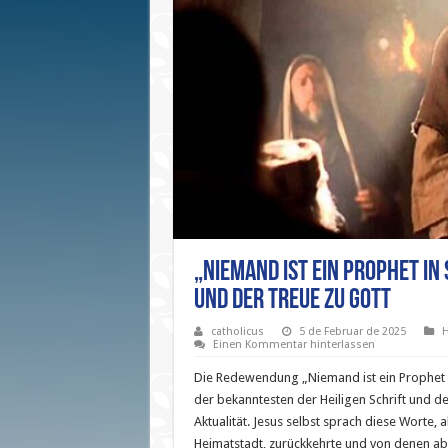
„Niemand ist ein Prophet in
und der Treue zu Gott
catholicus
5 de Februar de 2025
H
Einen Kommentar hinterlassen
Die Redewendung „Niemand ist ein Prophet in
der bekanntesten der Heiligen Schrift und d
Aktualität. Jesus selbst sprach diese Worte, a
Heimatstadt, zurückkehrte und von denen ab