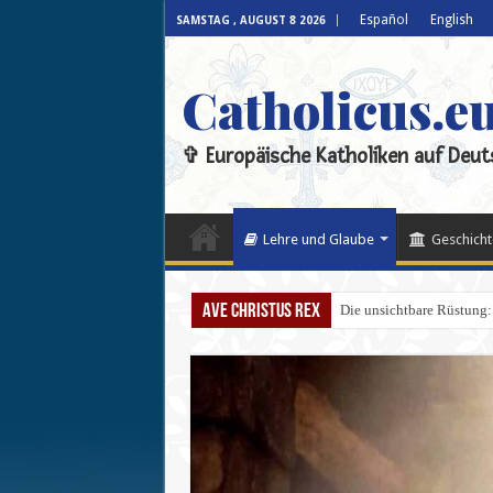
Español
English
SAMSTAG , AUGUST 8 2026
Catholicus.e
✞ Europäische Katholiken auf Deut
Lehre und Glaube
Geschicht
Ave Christus Rex
Die unsichtbare Rüstung: