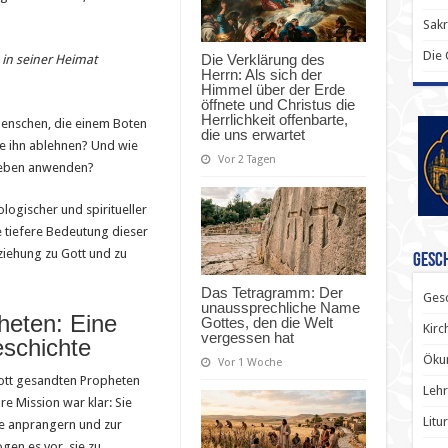
Sak
Die
Die Verklärung des
 in seiner Heimat
Herrn: Als sich der
Himmel über der Erde
öffnete und Christus die
Herrlichkeit offenbarte,
enschen, die einem Boten
die uns erwartet
ie ihn ablehnen? Und wie
Vor 2 Tagen
s Leben anwenden?
ologischer und spiritueller
e tiefere Bedeutung dieser
iehung zu Gott und zu
Gesch
Das Tetragramm: Der
Gesc
unaussprechliche Name
heten: Eine
Gottes, den die Welt
Kirc
vergessen hat
eschichte
Ökum
Vor 1 Woche
ott gesandten Propheten
Lehr
re Mission war klar: Sie
Litu
de anprangern und zur
en es vor, sie zu