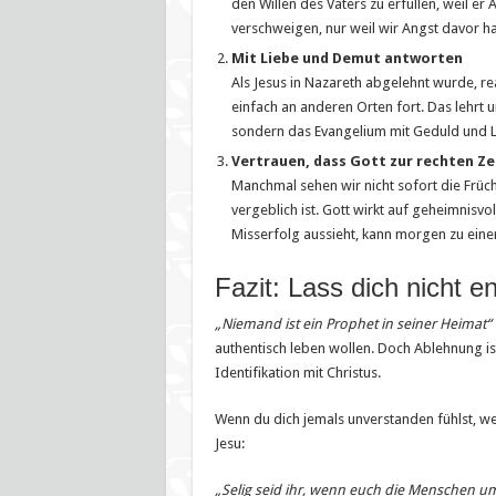
den Willen des Vaters zu erfüllen, weil er
verschweigen, nur weil wir Angst davor h
Mit Liebe und Demut antworten
Als Jesus in Nazareth abgelehnt wurde, rea
einfach an anderen Orten fort. Das lehrt u
sondern das Evangelium mit Geduld und L
Vertrauen, dass Gott zur rechten Zei
Manchmal sehen wir nicht sofort die Früch
vergeblich ist. Gott wirkt auf geheimnisv
Misserfolg aussieht, kann morgen zu ein
Fazit: Lass dich nicht 
„Niemand ist ein Prophet in seiner Heimat“
authentisch leben wollen. Doch Ablehnung is
Identifikation mit Christus.
Wenn du dich jemals unverstanden fühlst, wei
Jesu:
„Selig seid ihr, wenn euch die Menschen u