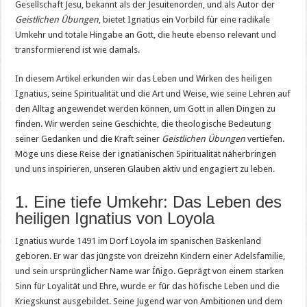
Gesellschaft Jesu, bekannt als der Jesuitenorden, und als Autor der
Geistlichen Übungen
, bietet Ignatius ein Vorbild für eine radikale
Umkehr und totale Hingabe an Gott, die heute ebenso relevant und
transformierend ist wie damals.
In diesem Artikel erkunden wir das Leben und Wirken des heiligen
Ignatius, seine Spiritualität und die Art und Weise, wie seine Lehren auf
den Alltag angewendet werden können, um Gott in allen Dingen zu
finden. Wir werden seine Geschichte, die theologische Bedeutung
seiner Gedanken und die Kraft seiner
Geistlichen Übungen
vertiefen.
Möge uns diese Reise der ignatianischen Spiritualität näherbringen
und uns inspirieren, unseren Glauben aktiv und engagiert zu leben.
1. Eine tiefe Umkehr: Das Leben des
heiligen Ignatius von Loyola
Ignatius wurde 1491 im Dorf Loyola im spanischen Baskenland
geboren. Er war das jüngste von dreizehn Kindern einer Adelsfamilie,
und sein ursprünglicher Name war Íñigo. Geprägt von einem starken
Sinn für Loyalität und Ehre, wurde er für das höfische Leben und die
Kriegskunst ausgebildet. Seine Jugend war von Ambitionen und dem