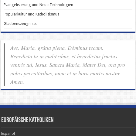
Evangelisierung und Neue Technologien
Populärkultur und Katholizismus
Glaubenszeugnisse
Ave, Maria, grátia plena, Dóminus tecum.
Benedícta tu in muliéribus, et benedíctus fructus
ventris tui, Iesus. Sancta Maria, Mater Dei, ora pro
nobis pec­ca­tóribus, nunc et in hora mortis nostræ.
Amen.
Europäische Katholiken
Español