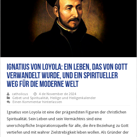
Ignatius von Loyola: Ein Leben, das von Gott
verwandelt wurde, und ein spiritueller
Weg für die moderne Welt
catholicus
4 de November de 2024
Gebet und Spiritualität
,
Heilige und Heiligenkalender
Einen Kommentar hinterlassen
Ignatius von Loyola ist eine der prägendsten Figuren der christlichen
Spiritualität. Sein Leben und sein Vermächtnis sind eine
unerschöpfliche Inspirationsquelle für alle, die ihre Beziehung zu Gott
vertiefen und mit wahrer Zielstrebigkeit leben wollen. Als Gründer der