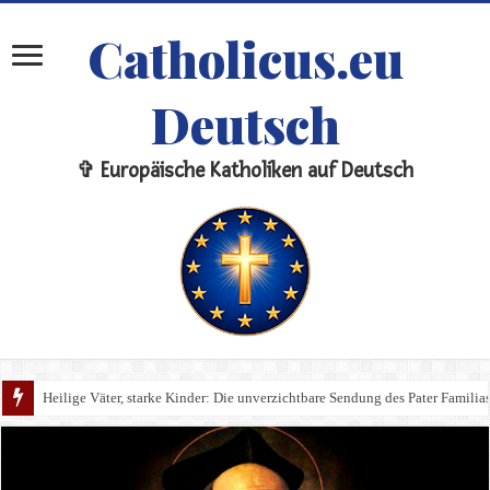
Catholicus.eu
Deutsch
✞ Europäische Katholiken auf Deutsch
Heilige Väter, starke Kinder: Die unverzichtbare Sendung des Pater Familia