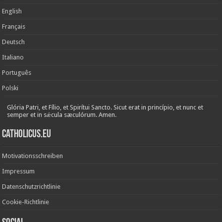
English
Français
Deutsch
Italiano
Português
Polski
Glória Patri, et Fílio, et Spirítui Sancto. Sicut erat in princípio, et nunc et
semper et in sǽcula sæculórum. Amen.
Catholicus.eu
Motivationsschreiben
Impressum
Datenschutzrichtlinie
Cookie-Richtlinie