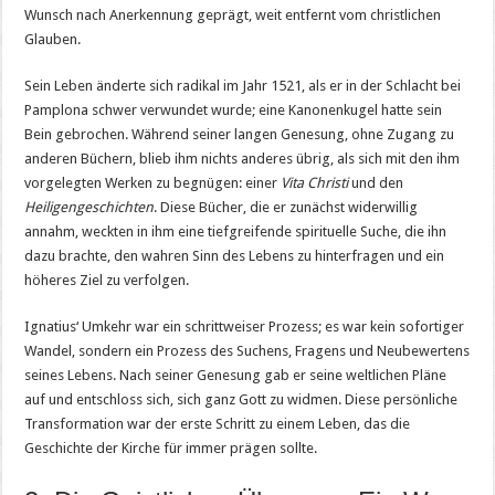
Wunsch nach Anerkennung geprägt, weit entfernt vom christlichen
Glauben.
Sein Leben änderte sich radikal im Jahr 1521, als er in der Schlacht bei
Pamplona schwer verwundet wurde; eine Kanonenkugel hatte sein
Bein gebrochen. Während seiner langen Genesung, ohne Zugang zu
anderen Büchern, blieb ihm nichts anderes übrig, als sich mit den ihm
vorgelegten Werken zu begnügen: einer
Vita Christi
und den
Heiligengeschichten
. Diese Bücher, die er zunächst widerwillig
annahm, weckten in ihm eine tiefgreifende spirituelle Suche, die ihn
dazu brachte, den wahren Sinn des Lebens zu hinterfragen und ein
höheres Ziel zu verfolgen.
Ignatius‘ Umkehr war ein schrittweiser Prozess; es war kein sofortiger
Wandel, sondern ein Prozess des Suchens, Fragens und Neubewertens
seines Lebens. Nach seiner Genesung gab er seine weltlichen Pläne
auf und entschloss sich, sich ganz Gott zu widmen. Diese persönliche
Transformation war der erste Schritt zu einem Leben, das die
Geschichte der Kirche für immer prägen sollte.