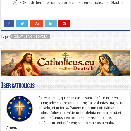
PDF Lade herunter und verbreite unseren katholischen Glauben
Tags
IGNATIUS VON LOYOLA
Über catholicus
Pater noster, qui es in cælis: sanc­ti­ficétur nomen
tuum; advéniat regnum tuum; fiat volúntas tua, sicut
in cælo, et in terra. Panem nostrum cotidiánum da
nobis hódie; et dimítte nobis débita nostra, sicut et
nos dimíttimus debitóribus nostris; et ne nos
indúcas in ten­ta­tiónem; sed líbera nos a malo.
Amen.