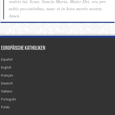
ventris tui, Iesus. Sancta Maria, Mater Dei, ora pro
nobis pec­ca­tóribus, nunc et in hora mortis nostræ.
Amen.
Europäische Katholiken
Español
English
Français
Deutsch
Italiano
Português
Polski