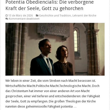
Potentia Obediencialis: Die verborgene
Kraft der Seele, Gott zu gehorchen
13 de März de 2026
Geschichte und Tradition
,
Lehramt der Kirche
für
Kommentare deaktiviert
Potentia
Obediencialis:
Die
verborgene
Kraft
der
Seele,
Gott
zu
gehorchen
Wir leben in einer Zeit, die vom Streben nach Macht besessen ist.
Wirtschaftliche Macht.Politische Macht.Technologische Macht. Doch
das Christentum hat immer von einer anderen Art von Macht
gesprochen, einer viel tieferen und entscheidenderen: der Fähigkeit
der Seele, Gott zu empfangen. Die großen Theologen der Kirche
nannten diese geheimnisvolle Fähigkeit potentia …