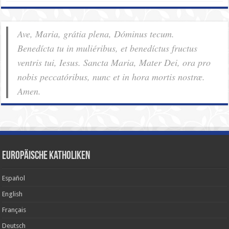
Ave, Maria, grátia plena, Dóminus tecum.
Benedícta tu in muliéribus, et benedíctus fructus
ventris tui, Iesus. Sancta Maria, Mater Dei, ora pro
nobis pec­ca­tóribus, nunc et in hora mortis nostræ.
Amen.
Europäische Katholiken
Español
English
Français
Deutsch