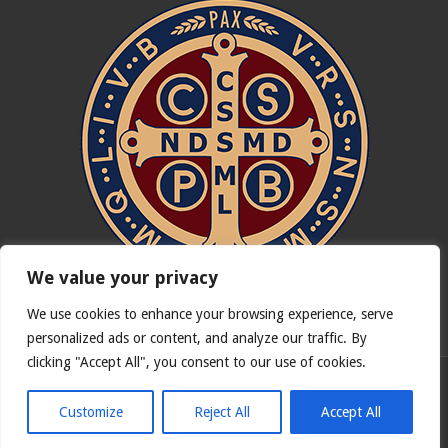
We value your privacy
We use cookies to enhance your browsing experience, serve
In nómine Patris, et Fílii, et Spíritus Sancti. Amen.
personalized ads or content, and analyze our traffic. By
clicking "Accept All", you consent to our use of cookies.
Deutsche Version von
Catholicus.eu
| Originalversion in
Español
Customize
Reject All
Accept All
© Copyright 2026, Alle Rechte vorbehalten