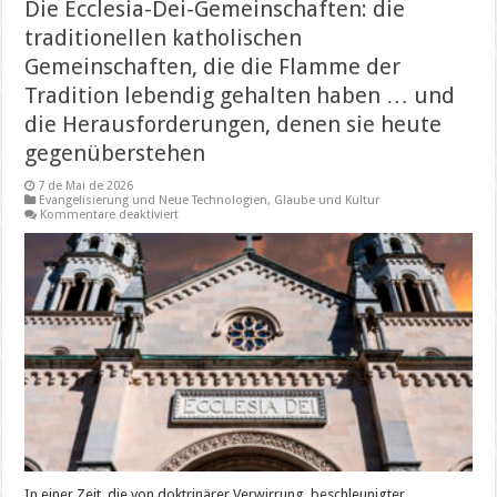
Die Ecclesia-Dei-Gemeinschaften: die
traditionellen katholischen
Gemeinschaften, die die Flamme der
Tradition lebendig gehalten haben … und
die Herausforderungen, denen sie heute
gegenüberstehen
7 de Mai de 2026
Evangelisierung und Neue Technologien
,
Glaube und Kultur
für
Kommentare deaktiviert
Die
Ecclesia-
Dei-
Gemeinschaften:
die
traditionellen
katholischen
Gemeinschaften,
die
die
Flamme
der
Tradition
lebendig
gehalten
haben
…
und
die
In einer Zeit, die von doktrinärer Verwirrung, beschleunigter