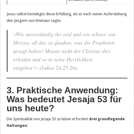
Jesus selbst bestätigte diese Erfüllung, als er nach seiner Auferstehung
den Jüngern von Emmaus sagte:
«Wie unverständig ihr seid und wie schwer von
Herzen, all das zu glauben, was die Propheten
gesagt haben! Musste nicht der Christus dies
erleiden und so in seine Herrlichkeit
eingehen?»
(Lukas 24,25-26).
3. Praktische Anwendung:
Was bedeutet Jesaja 53 für
uns heute?
Die Spiritualität von Jesaja 53 zu leben erfordert
drei grundlegende
Haltungen
: