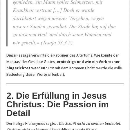
gemieden, ein Mann voller Schmerzen, mit
Krankheit vertraut […] Doch er wurde
durchbohrt wegen unserer Vergehen, wegen
unserer Sünden zermalmt. Die Strafe lag auf ihm
zu unserem Heil, und durch seine Wunden sind
wir geheilt.»
(Jesaja 53,3.5).
Diese Passage verwirrte die Rabbiner des Altertums. Wie konnte der
Messias, der Gesalbte Gottes,
erniedrigt und wie ein Verbrecher
hingerichtet werden
? Erst mit dem Kommen Christi wurde die volle
Bedeutung dieser Worte offenbart.
2. Die Erfüllung in Jesus
Christus: Die Passion im
Detail
Der heilige Hieronymus sagte:
„Die Schrift nicht zu kennen bedeutet,
Christus nicht zu kennen.“
Tatsächlich ist Jesaja 53 wie