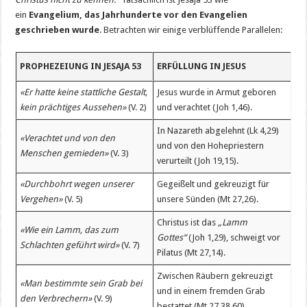
ein
Evangelium, das Jahrhunderte vor den Evangelien
geschrieben wurde
. Betrachten wir einige verblüffende Parallelen:
PROPHEZEIUNG IN JESAJA 53
ERFÜLLUNG IN JESUS
«Er hatte keine stattliche Gestalt,
Jesus wurde in Armut geboren
kein prächtiges Aussehen»
(V. 2)
und verachtet (Joh 1,46).
In Nazareth abgelehnt (Lk 4,29)
«Verachtet und von den
und von den Hohepriestern
Menschen gemieden»
(V. 3)
verurteilt (Joh 19,15).
«Durchbohrt wegen unserer
Gegeißelt und gekreuzigt für
Vergehen»
(V. 5)
unsere Sünden (Mt 27,26).
Christus ist das
„Lamm
«Wie ein Lamm, das zum
Gottes“
(Joh 1,29), schweigt vor
Schlachten geführt wird»
(V. 7)
Pilatus (Mt 27,14).
Zwischen Räubern gekreuzigt
«Man bestimmte sein Grab bei
und in einem fremden Grab
den Verbrechern»
(V. 9)
bestattet (Mt 27,38.60).