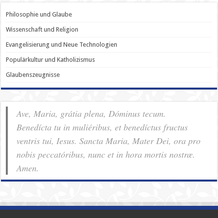
Philosophie und Glaube
Wissenschaft und Religion
Evangelisierung und Neue Technologien
Populärkultur und Katholizismus
Glaubenszeugnisse
Ave, Maria, grátia plena, Dóminus tecum.
Benedícta tu in muliéribus, et benedíctus fructus
ventris tui, Iesus. Sancta Maria, Mater Dei, ora pro
nobis pec­ca­tóribus, nunc et in hora mortis nostræ.
Amen.