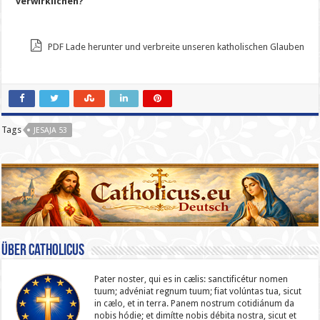
verwirklichen?
PDF Lade herunter und verbreite unseren katholischen Glauben
Tags
JESAJA 53
Über catholicus
Pater noster, qui es in cælis: sanc­ti­ficétur nomen
tuum; advéniat regnum tuum; fiat volúntas tua, sicut
in cælo, et in terra. Panem nostrum cotidiánum da
nobis hódie; et dimítte nobis débita nostra, sicut et