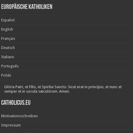
Europäische Katholiken
Español
English
Français
Deutsch
Italiano
Português
Polski
Glória Patri, et Fílio, et Spirítui Sancto. Sicut erat in princípio, et nunc et
semper et in sǽcula sæculórum. Amen.
Catholicus.eu
Motivationsschreiben
Impressum