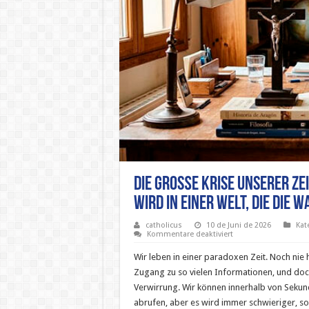
Die Große Krise Unserer Zei
wird in einer Welt, die die 
catholicus
10 de Juni de 2026
Kat
für
Kommentare deaktiviert
Die
Große
Wir leben in einer paradoxen Zeit. Noch nie 
Krise
Unserer
Zugang zu so vielen Informationen, und doch
Zeit:
Verwirrung. Wir können innerhalb von Sekun
Wie
man
abrufen, aber es wird immer schwieriger, so
ein