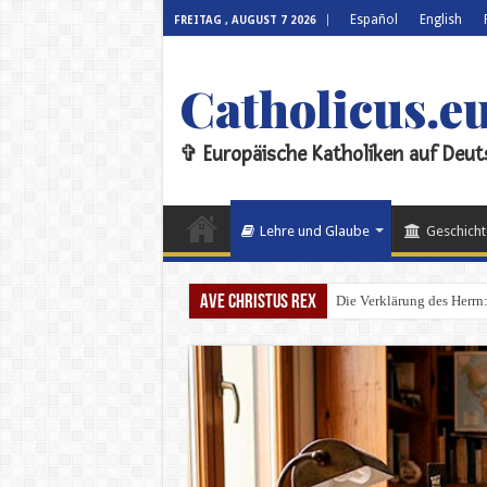
Español
English
FREITAG , AUGUST 7 2026
Catholicus.e
✞ Europäische Katholiken auf Deut
Lehre und Glaube
Geschicht
Ave Christus Rex
Die Verklärung des Herrn: 