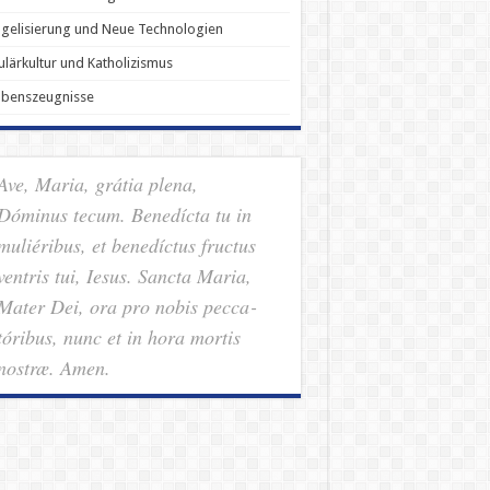
gelisierung und Neue Technologien
lärkultur und Katholizismus
ubenszeugnisse
Ave, Maria, grátia plena,
Dóminus tecum. Benedícta tu in
muliéribus, et benedíctus fructus
ventris tui, Iesus. Sancta Maria,
Mater Dei, ora pro nobis pec­ca­
tóribus, nunc et in hora mortis
nostræ. Amen.