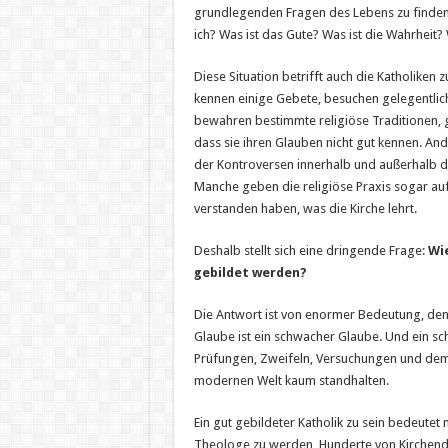
gut
grundlegenden Fragen des Lebens zu finden
gebildeter
ich? Was ist das Gute? Was ist die Wahrheit? 
Katholik
wird
in
einer
Diese Situation betrifft auch die Katholiken zu
Welt,
kennen einige Gebete, besuchen gelegentlic
die
die
bewahren bestimmte religiöse Traditionen, g
Wahrheit
vergessen
dass sie ihren Glauben nicht gut kennen. And
hat
der Kontroversen innerhalb und außerhalb de
Manche geben die religiöse Praxis sogar auf, 
verstanden haben, was die Kirche lehrt.
Deshalb stellt sich eine dringende Frage:
Wie
gebildet werden?
Die Antwort ist von enormer Bedeutung, den
Glaube ist ein schwacher Glaube. Und ein s
Prüfungen, Zweifeln, Versuchungen und dem 
modernen Welt kaum standhalten.
Ein gut gebildeter Katholik zu sein bedeutet n
Theologe zu werden, Hunderte von Kirche