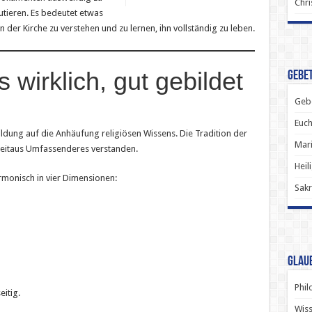
Chri
utieren. Es bedeutet etwas
n der Kirche zu verstehen und zu lernen, ihn vollständig zu leben.
wirklich, gut gebildet
Gebet
Gebe
Euch
ildung auf die Anhäufung religiösen Wissens. Die Tradition der
Mari
weitaus Umfassenderes verstanden.
Heil
armonisch in vier Dimensionen:
Sakr
Glau
Phil
itig.
Wiss