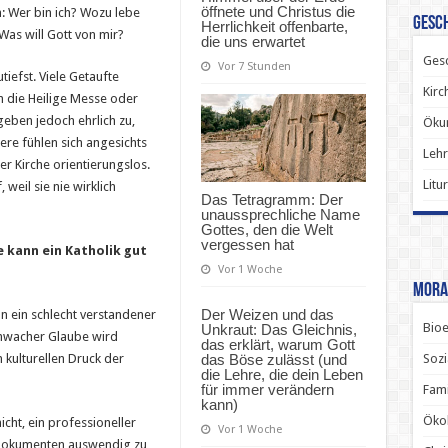
öffnete und Christus die
: Wer bin ich? Wozu lebe
Gesch
Herrlichkeit offenbarte,
Was will Gott von mir?
die uns erwartet
Gesc
Vor 7 Stunden
tiefst. Viele Getaufte
Kirc
h die Heilige Messe oder
eben jedoch ehrlich zu,
Ökum
ere fühlen sich angesichts
Lehr
r Kirche orientierungslos.
Litu
weil sie nie wirklich
Das Tetragramm: Der
unaussprechliche Name
Gottes, den die Welt
vergessen hat
 kann ein Katholik gut
Vor 1 Woche
Mora
Der Weizen und das
n ein schlecht verstandener
Bioe
Unkraut: Das Gleichnis,
chwacher Glaube wird
das erklärt, warum Gott
Sozi
das Böse zulässt (und
kulturellen Druck der
die Lehre, die dein Leben
für immer verändern
Fami
kann)
Ökol
icht, ein professioneller
Vor 1 Woche
ndokumenten auswendig zu