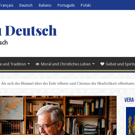
Français
Deutsch
Italiano
Português
Polski
u Deutsch
sch
e und Tradition
Moral und Christliches Leben
Gebet und Spiritu
Als sich der Himmel über der Erde öffnete und Christus die Herrlichkeit offenbarte,
Vera 