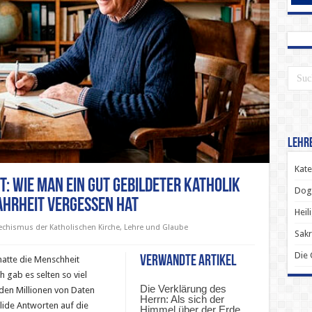
Lehr
Kate
t: Wie man ein gut gebildeter Katholik
Dog
Wahrheit vergessen hat
Heil
echismus der Katholischen Kirche
,
Lehre und Glaube
Sak
Die
Verwandte Artikel
hatte die Menschheit
 gab es selten so viel
Die Verklärung des
den Millionen von Daten
Herrn: Als sich der
lide Antworten auf die
Himmel über der Erde