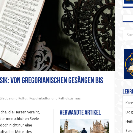
sik: Von Gregorianischen Gesängen bis
Lehr
Glaube und Kultur
,
Populärkultur und Katholizismus
Kate
Verwandte Artikel
Dog
che, die Herzen vereint,
 der menschlichen Seele
Heil
edoch nicht nur eine
Sak
ftvolles Mittel des