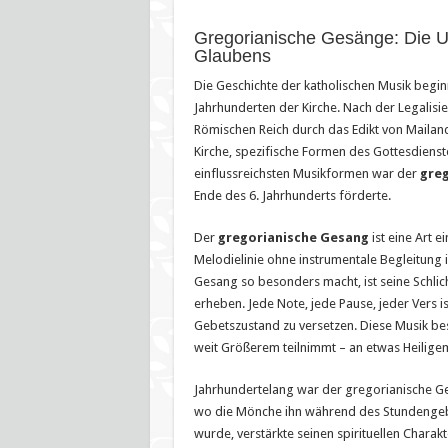
Gregorianische Gesänge: Die 
Glaubens
Die Geschichte der katholischen Musik begin
Jahrhunderten der Kirche. Nach der Legalisi
Römischen Reich durch das Edikt von Mailan
Kirche, spezifische Formen des Gottesdienst
einflussreichsten Musikformen war der
gre
Ende des 6. Jahrhunderts förderte.
Der
gregorianische Gesang
ist eine Art 
Melodielinie ohne instrumentale Begleitung 
Gesang so besonders macht, ist seine Schlic
erheben. Jede Note, jede Pause, jeder Vers is
Gebetszustand zu versetzen. Diese Musik besi
weit Größerem teilnimmt – an etwas Heilige
Jahrhundertelang war der gregorianische Ge
wo die Mönche ihn während des Stundengebe
wurde, verstärkte seinen spirituellen Charak