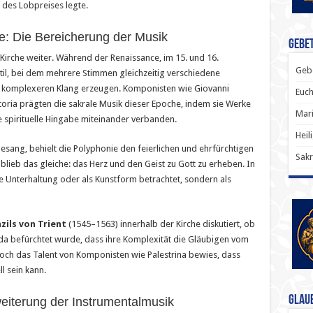
 des Lobpreises legte.
e: Die Bereicherung der Musik
Gebet
r Kirche weiter. Während der Renaissance, im 15. und 16.
Gebe
 Stil, bei dem mehrere Stimmen gleichzeitig verschiedene
d komplexeren Klang erzeugen. Komponisten wie Giovanni
Euch
ctoria prägten die sakrale Musik dieser Epoche, indem sie Werke
Mari
e spirituelle Hingabe miteinander verbanden.
Heil
sang, behielt die Polyphonie den feierlichen und ehrfürchtigen
Sakr
l blieb das gleiche: das Herz und den Geist zu Gott zu erheben. In
e Unterhaltung oder als Kunstform betrachtet, sondern als
zils von Trient
(1545–1563) innerhalb der Kirche diskutiert, ob
, da befürchtet wurde, dass ihre Komplexität die Gläubigen vom
Doch das Talent von Komponisten wie Palestrina bewies, dass
l sein kann.
Glau
weiterung der Instrumentalmusik