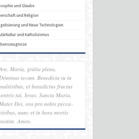
osophie und Glaube
enschaft und Religion
gelisierung und Neue Technologien
lärkultur und Katholizismus
ubenszeugnisse
Ave, Maria, grátia plena,
Dóminus tecum. Benedícta tu in
muliéribus, et benedíctus fructus
ventris tui, Iesus. Sancta Maria,
Mater Dei, ora pro nobis pec­ca­
tóribus, nunc et in hora mortis
nostræ. Amen.