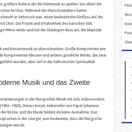
 größere Rolle in der Kirchenmusik zu spielen. Vor allem die
Phil
schen Kirchen. Während des Barockzeitalters hatten
Wiss
, obwohl er lutherisch war, einen bedeutenden Einfluss auf die
und Chor. Die Pracht und Erhabenheit des barocken Stils
Evan
tige Weise wider und lud die Gläubigen dazu ein, die Majestät
Popu
Gla
usik und Konzertmusik zu überschneiden. Große Komponisten wie
 komponierten Messen und andere geistliche Werke, die zwar
eführt wurden, aber tief in der katholischen Spiritualität
oderne Musik und das Zweite
Veränderungen in der liturgischen Musik mit sich, insbesondere
(1962–1965). Dieses Konzil, einberufen von Papst Johannes
in der Kirche, und die Musik bildete da keine Ausnahme. Das
prachen in der Liturgie, was bedeutete, dass die liturgische
gesungen wurde.