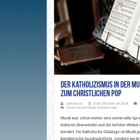
Der Katholizismus in der Mu
zum Christlichen Pop
catholicus
8 de Oktober de 2024
Einen Kommentar hinterlassen
Musik war schon immer eine universelle Spra
Kulturen überwindet und die tiefsten Winkel
berührt. Für katholische Gläubige ist Musik j
künstlerische Ausdrucksform, sondern ein kra