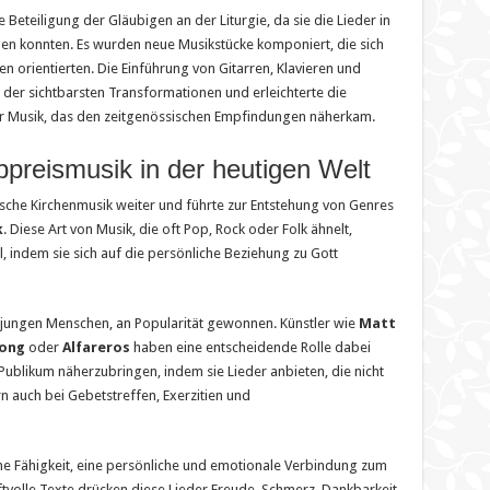
eteiligung der Gläubigen an der Liturgie, da sie die Lieder in
gen konnten. Es wurden neue Musikstücke komponiert, die sich
 orientierten. Die Einführung von Gitarren, Klavieren und
der sichtbarsten Transformationen und erleichterte die
er Musik, das den zeitgenössischen Empfindungen näherkam.
bpreismusik in der heutigen Welt
lische Kirchenmusik weiter und führte zur Entstehung von Genres
k
. Diese Art von Musik, die oft Pop, Rock oder Folk ähnelt,
l, indem sie sich auf die persönliche Beziehung zu Gott
i jungen Menschen, an Popularität gewonnen. Künstler wie
Matt
song
oder
Alfareros
haben eine entscheidende Rolle dabei
Publikum näherzubringen, indem sie Lieder anbieten, die nicht
n auch bei Gebetstreffen, Exerzitien und
eine Fähigkeit, eine persönliche und emotionale Verbindung zum
ftvolle Texte drücken diese Lieder Freude, Schmerz, Dankbarkeit