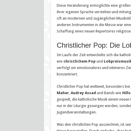
Diese Veränderung ermöglichte eine größere B
ihrer eigenen Sprache verstehen und mitsin
oft an modernen und zugänglichen Musikstilen
anderen Instrumenten in die Messe war eine 
Schaffung eines neuen Repertoires religiös
Christlicher Pop: Die Lo
Im Laufe der Zeit entwickelte sich die katho
wie
christlichem Pop
und
Lobpreismusi
verfolgt ein emotionaleres und intimeres Zie
konzentriert.
Christlicher Pop hat weltweit, besonders be
Maher
,
Audrey Assad
und Bands wie
Hill
gespielt, die katholische Musik einem neuen 
nur in der Liturgie gesungen werden, sonder
Jugendveranstaltungen.
Was den christlichen Pop auszeichnet, ist s
Hörer herzustellen. Durch einfache, aber kra