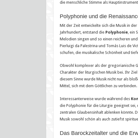
die menschliche Stimme als Hauptinstrument
Polyphonie und die Renaissanc
Mit der Zeit entwickelte sich die Musik in de
Jahrhundert, entstand die
Polyphonie
, ein
Melodien singen und so einen reicheren un
Pierluigi da Palestrina und Tomás Luis de Vi
schufen, die musikalische Schönheit und tief
Obwohl komplexer als der gregorianische Ge
Charakter der liturgischen Musik bei. Ihr Zie
diesem Sinne wurde Musik nicht nur als bloß
Mittel, sich mit dem Göttlichen zu verbinden.
Interessanterweise wurde während des
Kon
die Polyphonie für die Liturgie geeignet sei
zentralen Glaubensinhalt ablenken könnte. 
Musik sowohl schön als auch zutiefst spirituel
Das Barockzeitalter und die Er