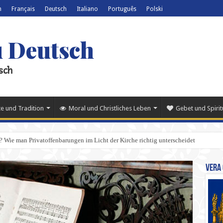
h
Français
Deutsch
Italiano
Português
Polski
u Deutsch
sch
e und Tradition
Moral und Christliches Leben
Gebet und Spiritu
 Wie man Privatoffenbarungen im Licht der Kirche richtig unterscheidet
Vera 