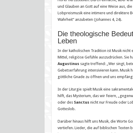
und Glauben an Gott auf eine Weise aus, die 
Lobpreismusik eine intimere und direktere Be
Wahrheit“ anzubeten (Johannes 4, 24).
Die theologische Bedeut
Leben
In der katholischen Tradition ist Musik nich
Mittel, religiöse Gefühle auszudrücken. Sie 
Augustinus
sagte treffend: „Wer singt, bet
Gebetserfahrung intensivieren kann. Musik ha
göttliche Gnade zu öffnen und uns empfängl
In der Liturgie spielt Musik eine sakramenta
hilft, das Mysterium, das wir feiern, „gege
oder des
Sanctus
nicht nur Freude oder Lob
Gotteslob.
Darüber hinaus hilft uns Musik, die Worte Got
vertiefen. Lieder, die auf biblischen Texten 