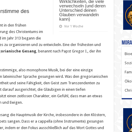
Wirklichkeiten, die viele
verwechseln (und deren
Unterschied deinen
Urstimme des
Glauben verwandeln
kann)
nt in den frühen
Vor 1 Woche
erung des Christentums im
d im Jahr 313 begann die
Mora
es zu organisieren und zu entwickeln. Eine der frühesten und
gorianische Gesang
, benannt nach Papst Gregor I., der ihn
Bioe
Sozi
einstimmige, also monophone Musik, bei der eine einzige
Fami
in lateinischer Sprache gesungen wird. Was den gregorianischen
Ökol
htheit und seine Fähigkeit, den Geist zum Transzendenten zu
t darauf ausgerichtet, die Gläubigen in einen tiefen
Chri
tzt einen zeitlosen Charakter, ein Gefühl, dass man an etwas
m und Ewigen.
sang die Hauptmusik der Kirche, insbesondere in den Klöstern,
ts sangen. Dass er a cappella (ohne Instrumente) gesungen
ter, indem er den Fokus ausschließlich auf das Wort Gottes und