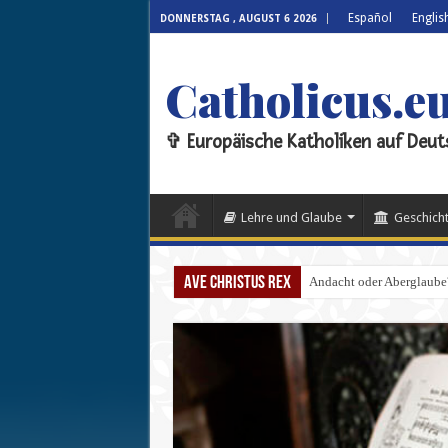
Español
Englis
DONNERSTAG , AUGUST 6 2026
Catholicus.e
✞ Europäische Katholiken auf Deut
Lehre und Glaube
Geschicht
Ave Christus Rex
Andacht oder Aberglaube?