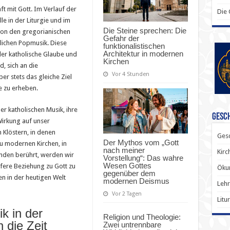
t mit Gott. Im Verlauf der
Die
le in der Liturgie und im
Die Steine sprechen: Die
 von den gregorianischen
Gefahr der
tlichen Popmusik. Diese
funktionalistischen
Architektur in modernen
der katholische Glaube und
Kirchen
, sich an die
Vor 4 Stunden
r stets das gleiche Ziel
e zu erheben.
er katholischen Musik, ihre
Gesch
Wirkung auf unser
n Klöstern, in denen
Gesc
Der Mythos vom „Gott
u modernen Kirchen, in
nach meiner
Kirc
enden berührt, werden wir
Vorstellung“: Das wahre
Wesen Gottes
efere Beziehung zu Gott zu
Ökum
gegenüber dem
en in der heutigen Welt
modernen Deismus
Lehr
Vor 2 Tagen
Litu
k in der
Religion und Theologie:
 die Zeit
Zwei untrennbare