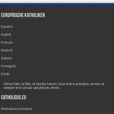
Europäische Katholiken
Español
English
Français
Deutsch
Italiano
Português
Polski
Glória Patri, et Fílio, et Spirítui Sancto. Sicut erat in princípio, et nunc et
semper et in sǽcula sæculórum. Amen.
Catholicus.eu
Motivationsschreiben