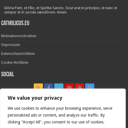
Glória Patri, et Fílio, et Spirítui Sancto. Sicut erat in princípio, et nunc et
semper et in sǽcula sæculórum. Amen.
Catholicus.eu
Motivationsschreiben
Impressum
Datenschutzrichtlinie
Cookie-Richtlinie
Social
We value your privacy
We use cookies to enhance your browsing experience, serve
In nómine Patris, et Fílii, et Spíritus Sancti. Amen.
personalized ads or content, and analyze our traffic. By
clicking "Accept All", you consent to our use of cookies.
Deutsche Version von
Catholicus.eu
| Originalversion in
Español