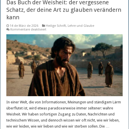
Das Buch der Weisheit: der vergessene
Schatz, der deine Art zu glauben verändern
kann
14 de März de 2026
Heilige Schrift
,
Lehre und Glaube
für
Kommentare deaktiviert
Das
Buch
der
Weisheit:
der
vergessene
Schatz,
der
deine
Art
zu
glauben
verändern
kann
In einer Welt, die von Informationen, Meinungen und ständigem Lärm
überflutet ist, wird etwas paradoxerweise immer seltener: wahre
Weisheit. Wir haben sofortigen Zugang zu Daten, Nachrichten und
technischem Wissen, und dennoch wissen wir oft nicht, wie wir leben,
wie wir leiden, wie wir lieben und wie wir sterben sollen. Die …