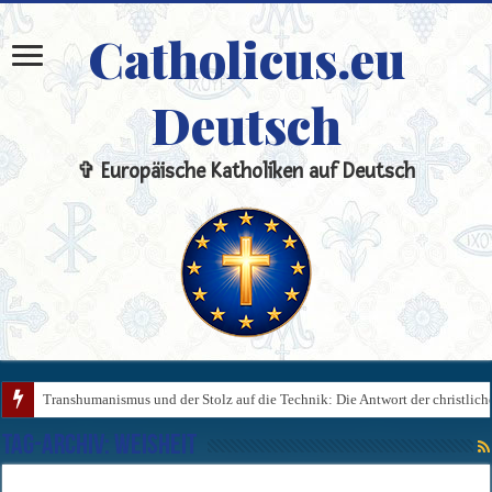
Catholicus.eu
Deutsch
✞ Europäische Katholiken auf Deutsch
Transhumanismus und der Stolz auf die Technik: Die Antwort der christlic
Tag-Archiv:
Weisheit