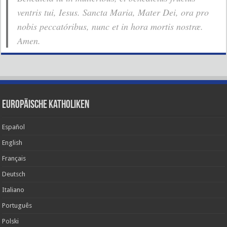
ventris tui, Iesus. Sancta Maria, Mater Dei, ora pro
nobis pec­ca­tóribus, nunc et in hora mortis nostræ.
Amen.
Europäische Katholiken
Español
English
Français
Deutsch
Italiano
Português
Polski