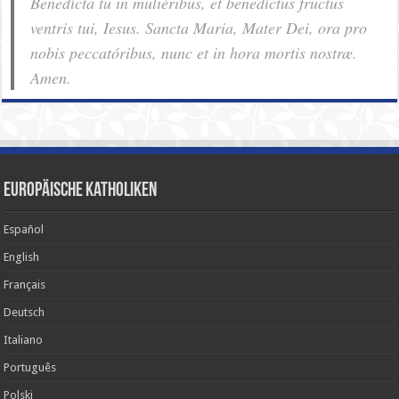
Benedícta tu in muliéribus, et benedíctus fructus
ventris tui, Iesus. Sancta Maria, Mater Dei, ora pro
nobis pec­ca­tóribus, nunc et in hora mortis nostræ.
Amen.
Europäische Katholiken
Español
English
Français
Deutsch
Italiano
Português
Polski