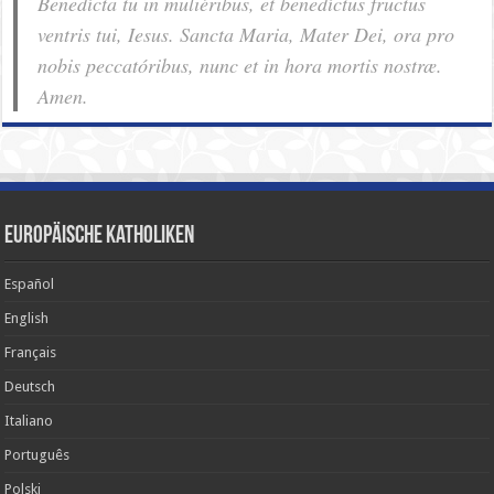
Benedícta tu in muliéribus, et benedíctus fructus
ventris tui, Iesus. Sancta Maria, Mater Dei, ora pro
nobis pec­ca­tóribus, nunc et in hora mortis nostræ.
Amen.
Europäische Katholiken
Español
English
Français
Deutsch
Italiano
Português
Polski