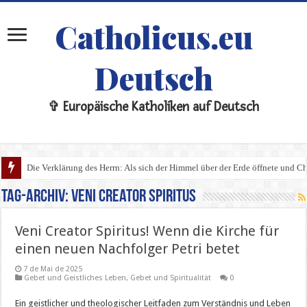
Catholicus.eu
Deutsch
✞ Europäische Katholiken auf Deutsch
Die Verklärung des Herrn: Als sich der Himmel über der Erde öffnete und Chri
Tag-Archiv:
Veni Creator Spiritus
Veni Creator Spiritus! Wenn die Kirche für
einen neuen Nachfolger Petri betet
7 de Mai de 2025
Gebet und Geistliches Leben
,
Gebet und Spiritualität
0
Ein geistlicher und theologischer Leitfaden zum Verständnis und Leben