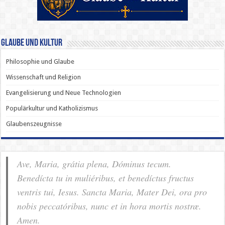
Glaube und Kultur
Philosophie und Glaube
Wissenschaft und Religion
Evangelisierung und Neue Technologien
Populärkultur und Katholizismus
Glaubenszeugnisse
Ave, Maria, grátia plena, Dóminus tecum.
Benedícta tu in muliéribus, et benedíctus fructus
ventris tui, Iesus. Sancta Maria, Mater Dei, ora pro
nobis pec­ca­tóribus, nunc et in hora mortis nostræ.
Amen.