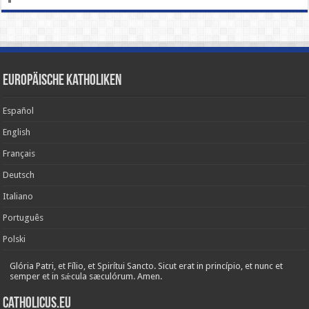
Europäische Katholiken
Español
English
Français
Deutsch
Italiano
Português
Polski
Glória Patri, et Fílio, et Spirítui Sancto. Sicut erat in princípio, et nunc et
semper et in sǽcula sæculórum. Amen.
Catholicus.eu