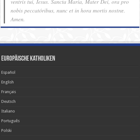
ventris tui, Iesus. Sancta Maria, Mater Dei, ora pro
nobis pec­ca­tóribus, nunc et in hora mortis nostræ.
Amen.
Europäische Katholiken
Español
English
Français
Deutsch
Italiano
Português
Polski