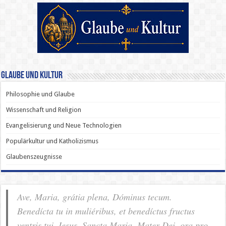
Glaube und Kultur
Philosophie und Glaube
Wissenschaft und Religion
Evangelisierung und Neue Technologien
Populärkultur und Katholizismus
Glaubenszeugnisse
Ave, Maria, grátia plena, Dóminus tecum.
Benedícta tu in muliéribus, et benedíctus fructus
ventris tui, Iesus. Sancta Maria, Mater Dei, ora pro