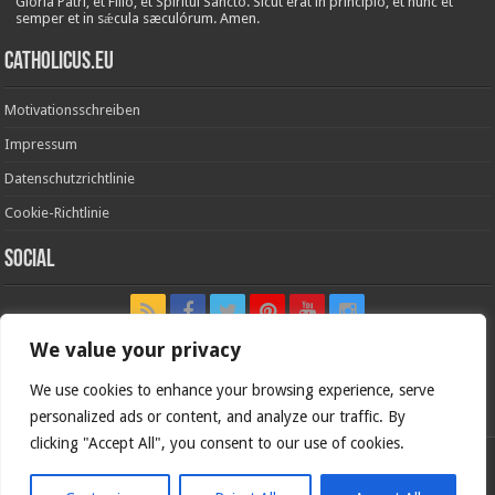
Glória Patri, et Fílio, et Spirítui Sancto. Sicut erat in princípio, et nunc et
semper et in sǽcula sæculórum. Amen.
Catholicus.eu
Motivationsschreiben
Impressum
Datenschutzrichtlinie
Cookie-Richtlinie
Social
We value your privacy
We use cookies to enhance your browsing experience, serve
In nómine Patris, et Fílii, et Spíritus Sancti. Amen.
personalized ads or content, and analyze our traffic. By
clicking "Accept All", you consent to our use of cookies.
Deutsche Version von
Catholicus.eu
| Originalversion in
Español