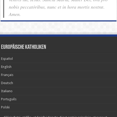
nobis pec­ca­tóribus, nunc et in hora mortis nostræ.
Amen.
Europäische Katholiken
Español
English
Français
Deutsch
Italiano
Português
Polski