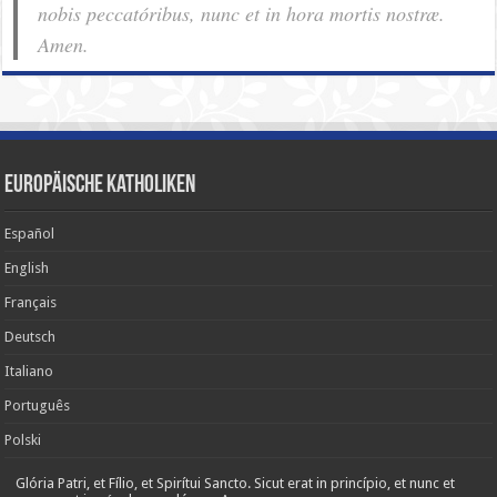
nobis pec­ca­tóribus, nunc et in hora mortis nostræ.
Amen.
Europäische Katholiken
Español
English
Français
Deutsch
Italiano
Português
Polski
Glória Patri, et Fílio, et Spirítui Sancto. Sicut erat in princípio, et nunc et