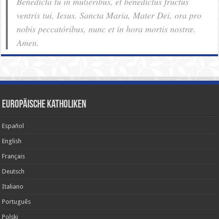
Benedícta tu in muliéribus, et benedíctus fructus
ventris tui, Iesus. Sancta Maria, Mater Dei, ora pro
nobis pec­ca­tóribus, nunc et in hora mortis nostræ.
Amen.
Europäische Katholiken
Español
English
Français
Deutsch
Italiano
Português
Polski