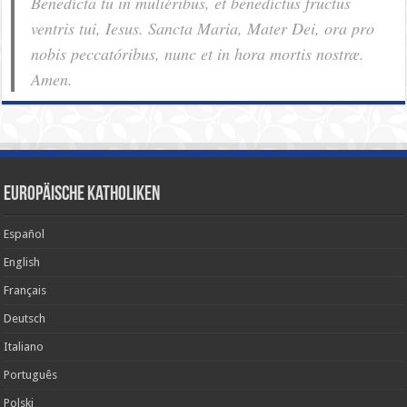
Benedícta tu in muliéribus, et benedíctus fructus
ventris tui, Iesus. Sancta Maria, Mater Dei, ora pro
nobis pec­ca­tóribus, nunc et in hora mortis nostræ.
Amen.
Europäische Katholiken
Español
English
Français
Deutsch
Italiano
Português
Polski