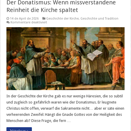
Der Donatismus: Wenn missverstandene
Reinheit die Kirche spaltet
14 de April de 2026
Geschichte der Kirche
,
Geschichte und Tradition
für
Kommentare deaktiviert
Der
Donatismus:
Wenn
missverstandene
Reinheit
die
Kirche
spaltet
In der Geschichte der Kirche gab es nur wenige Häresien, die so subtil
und zugleich so gefährlich waren wie der Donatismus. Er leugnete
Christus nicht offen, verwarf die Sakramente nicht… aber er säte einen
verheerenden Zweifel: Hängt die Gnade Gottes von der Heiligkeit des
Menschen ab? Diese Frage, die fern …
Weiterlesen »