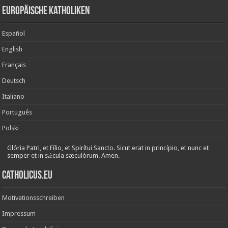
Europäische Katholiken
Español
English
Français
Deutsch
Italiano
Português
Polski
Glória Patri, et Fílio, et Spirítui Sancto. Sicut erat in princípio, et nunc et
semper et in sǽcula sæculórum. Amen.
Catholicus.eu
Motivationsschreiben
Impressum