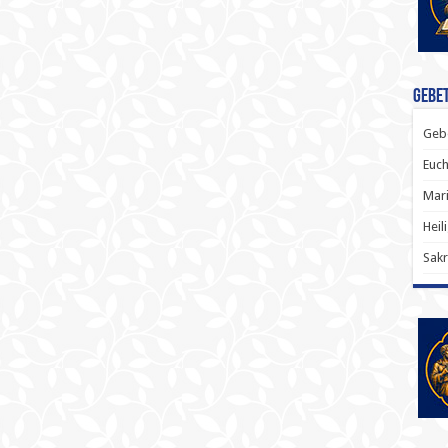
Gebet
Gebe
Euch
Mari
Heil
Sakr