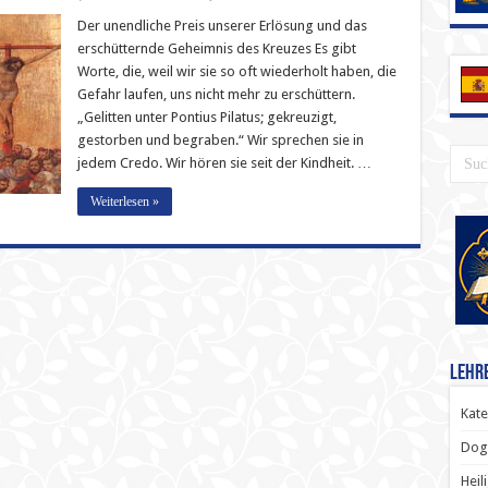
Zum
vierten
Der unendliche Preis unserer Erlösung und das
Artikel
erschütternde Geheimnis des Kreuzes Es gibt
des
Credo:
Worte, die, weil wir sie so oft wiederholt haben, die
„Gelitten
Gefahr laufen, uns nicht mehr zu erschüttern.
unter
Pontius
„Gelitten unter Pontius Pilatus; gekreuzigt,
Pilatus;
gekreuzigt,
gestorben und begraben.“ Wir sprechen sie in
gestorben
jedem Credo. Wir hören sie seit der Kindheit. …
und
begraben“
Weiterlesen »
Lehr
Kate
Dog
Heil