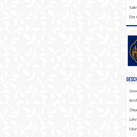
Sak
Die
Gesch
Gesc
Kirc
Ökum
Lehr
Litu