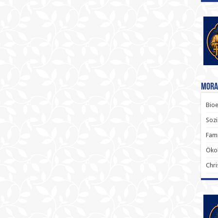
Mora
Bioe
Sozi
Fami
Ökol
Chri