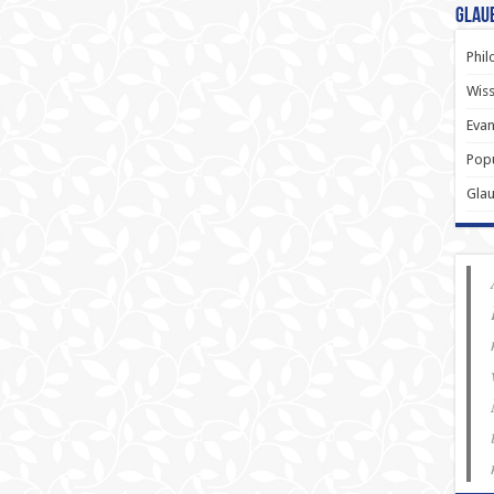
Glau
Phil
Wiss
Evan
Popu
Gla