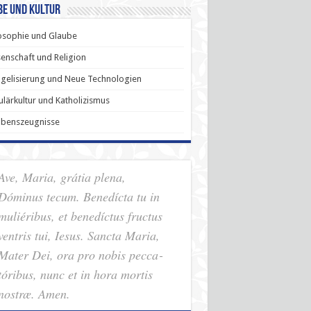
be und Kultur
osophie und Glaube
enschaft und Religion
gelisierung und Neue Technologien
lärkultur und Katholizismus
ubenszeugnisse
Ave, Maria, grátia plena,
Dóminus tecum. Benedícta tu in
muliéribus, et benedíctus fructus
ventris tui, Iesus. Sancta Maria,
Mater Dei, ora pro nobis pec­ca­
tóribus, nunc et in hora mortis
nostræ. Amen.