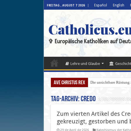
Español
English
FREITAG , AUGUST 7 2026
Catholicus.e
✞ Europäische Katholiken auf Deut
Lehre und Glaube
Geschicht
Ave Christus Rex
Die unsichtbare Rüstung:
Tag-Archiv:
Credo
Zum vierten Artikel des Cre
gekreuzigt, gestorben und
29 de April de 2026
Katechismus der Katho