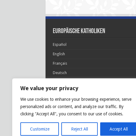
Europäische Katholiken
Español
English
Français
Deutsch
Italiano
We value your privacy
Português
We use cookies to enhance your browsing experience, serve
Polski
personalized ads or content, and analyze our traffic. By
Glória Patri, et Fílio, et Spirítui Sancto. Sicut era
clicking "Accept All", you consent to our use of cookies.
princípio, et nunc et semper et in sǽcula
sæculórum. Amen.
Customize
Reject All
Accept All