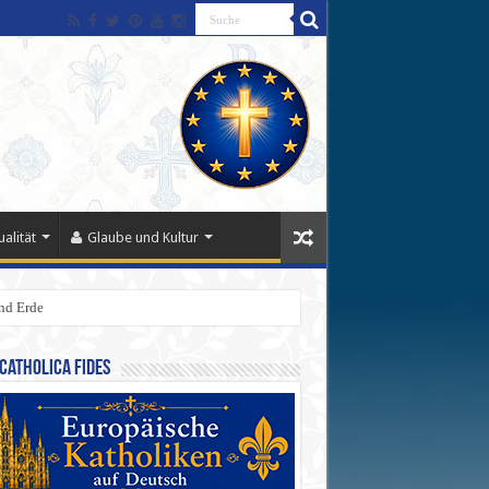
alität
Glaube und Kultur
nd Erde
Catholica Fides