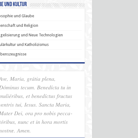
be und Kultur
osophie und Glaube
enschaft und Religion
gelisierung und Neue Technologien
lärkultur und Katholizismus
ubenszeugnisse
Ave, Maria, grátia plena,
Dóminus tecum. Benedícta tu in
muliéribus, et benedíctus fructus
ventris tui, Iesus. Sancta Maria,
Mater Dei, ora pro nobis pec­ca­
tóribus, nunc et in hora mortis
nostræ. Amen.