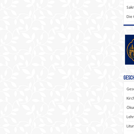
Sak
Die
Gesch
Gesc
Kirc
Ökum
Lehr
Litu