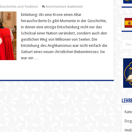
für
Geschichte und Tradition
Kommentare deaktiviert
Der
Anglikanismus
Einleitung: Als eine Krone einen Altar
unter
herausforderte Es gibt Momente in der Geschichte,
der
Lupe:
in denen eine einzige Entscheidung nicht nur das
Geschichte,
Schicksal einer Nation verändert, sondern auch den
Lehre
und
geistlichen Weg von Millionen von Seelen. Die
Konsequenzen
—
Entstehung des Anglikanismus war nicht einfach die
Ein
Geburt eines neuen christlichen Bekenntnisses: Sie
historischer
Bruch,
war ein …
eine
geistliche
Wunde
und
ein
Ruf,
die
Fülle
der
Wahrheit
wiederzuentdecken
Lehr
Kate
Dog
Heil