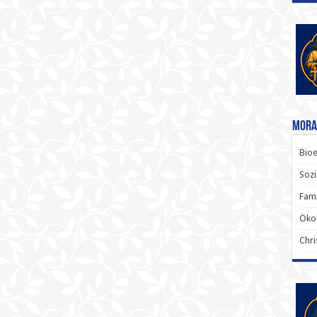
Mora
Bioe
Sozi
Fami
Ökol
Chri