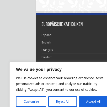
Europäische Katholiken
Español
English
Français
Deutsch
Italiano
We value your privacy
Português
We use cookies to enhance your browsing experience, serve
Polski
personalized ads or content, and analyze our traffic. By
Glória Patri, et Fílio, et Spirítui Sancto. Sicut era
clicking "Accept All", you consent to our use of cookies.
princípio, et nunc et semper et in sǽcula
sæculórum. Amen.
Customize
Reject All
Accept All