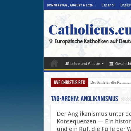
Español
Englis
DONNERSTAG , AUGUST 6 2026
Catholicus.e
✞ Europäische Katholiken auf Deut
Lehre und Glaube
Geschicht
Ave Christus Rex
Der Schleier, die Kommun
Tag-Archiv:
Anglikanismus
Der Anglikanismus unter de
Konsequenzen — Ein histori
und ein Ruf, die Fülle der