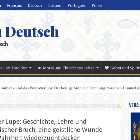
h
Français
Deutsch
Italiano
Português
Polski
u Deutsch
sch
e und Tradition
Moral und Christliches Leben
Gebet und Spiritu
ionbank und das Presbyterium: Der heilige Sinn der Trennung zwischen Himmel u
Vera 
r Lupe: Geschichte, Lehre und
scher Bruch, eine geistliche Wunde
 Wahrheit wiederzuentdecken