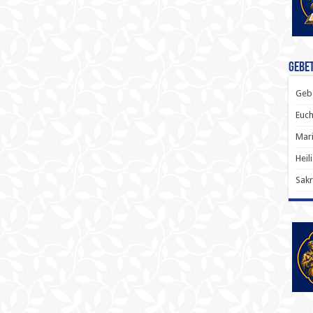
Gebet
Gebe
Euch
Mari
Heil
Sakr