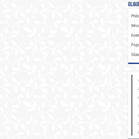
Glau
Phil
Wiss
Evan
Popu
Gla