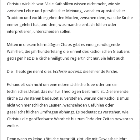
Was
Christus wirklich war. Viele Katholiken wissen nicht mehr, wie sie
die
lehrende
zwischen Lehre und persönlicher Meinung, zwischen apostolischer
Kirche
Tradition und vorübergehenden Moden, zwischen dem, was die Kirche
(Ecclesia
docens)
immer gelehrt hat, und dem, was manche einfach fühlen oder
ist
und
interpretieren, unterscheiden sollen.
warum
Sie
sie
Mitten in diesem lehrmäßigen Chaos gibt es eine grundlegende
heute
mehr
Wahrheit, die jahrhundertelang die Einheit des katholischen Glaubens
denn
getragen hat: Die Kirche heiligt und regiert nicht nur. Sie lehrt auch.
je
verstehen
müssen
Die Theologie nennt dies
Ecclesia docens
: die lehrende Kirche.
Es handelt sich nicht um eine nebensächliche Idee oder um ein
technisches Detail, das nur für Theologen bestimmt ist. Die lehrende
Kirche zu verstehen bedeutet zu verstehen, warum der Katholizismus
nicht von menschlichen Launen, wechselnden Gefühlen oder
gesellschaftlichen Umfragen abhängt. Es bedeutet zu verstehen, wie
Christus die geoffenbarte Wahrheit bis zum Ende der Zeiten bewahren
wollte.
Denn wenn es keine göttliche Autorität gibt, die mit Gewissheit lehrt…