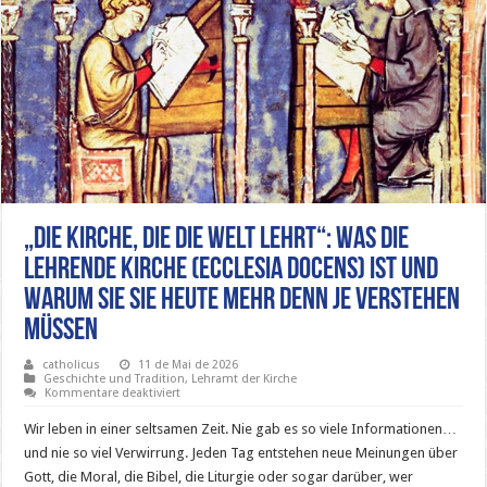
„Die Kirche, die die Welt lehrt“: Was die
lehrende Kirche (Ecclesia docens) ist und
warum Sie sie heute mehr denn je verstehen
müssen
catholicus
11 de Mai de 2026
Geschichte und Tradition
,
Lehramt der Kirche
für
Kommentare deaktiviert
„Die
Kirche,
Wir leben in einer seltsamen Zeit. Nie gab es so viele Informationen…
die
die
und nie so viel Verwirrung. Jeden Tag entstehen neue Meinungen über
Welt
Gott, die Moral, die Bibel, die Liturgie oder sogar darüber, wer
lehrt“: