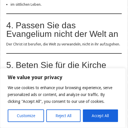
im sittlichen Leben.
4. Passen Sie das
Evangelium nicht der Welt an
Der Christ ist berufen, die Welt zu verwandeln, nicht in ihr aufzugehen.
5. Beten Sie für die Kirche
Die Kirche ist durch Christus heilig, doch ihre Mitglieder sind Sünder.
We value your privacy
Beten Sie:
We use cookies to enhance your browsing experience, serve
personalized ads or content, and analyze our traffic. By
für den Papst,
clicking "Accept All", you consent to our use of cookies.
für die Bischöfe,
für die Priester,
Customize
Reject All
Accept All
für die Treue zur Lehre,