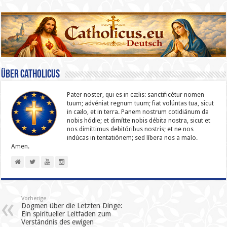
Über catholicus
Pater noster, qui es in cælis: sanc­ti­ficétur nomen
tuum; advéniat regnum tuum; fiat volúntas tua, sicut
in cælo, et in terra. Panem nostrum cotidiánum da
nobis hódie; et dimítte nobis débita nostra, sicut et
nos dimíttimus debitóribus nostris; et ne nos
indúcas in ten­ta­tiónem; sed líbera nos a malo.
Amen.
Vorherige
Dogmen über die Letzten Dinge:
Ein spiritueller Leitfaden zum
Verständnis des ewigen