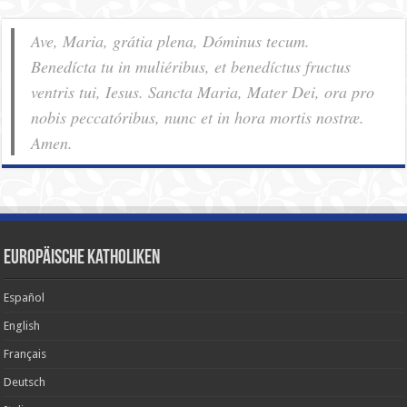
Ave, Maria, grátia plena, Dóminus tecum.
Benedícta tu in muliéribus, et benedíctus fructus
ventris tui, Iesus. Sancta Maria, Mater Dei, ora pro
nobis pec­ca­tóribus, nunc et in hora mortis nostræ.
Amen.
Europäische Katholiken
Español
English
Français
Deutsch