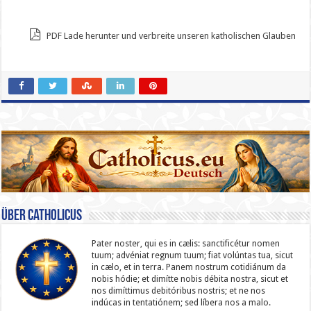
PDF Lade herunter und verbreite unseren katholischen Glauben
Über catholicus
Pater noster, qui es in cælis: sanc­ti­ficétur nomen
tuum; advéniat regnum tuum; fiat volúntas tua, sicut
in cælo, et in terra. Panem nostrum cotidiánum da
nobis hódie; et dimítte nobis débita nostra, sicut et
nos dimíttimus debitóribus nostris; et ne nos
indúcas in ten­ta­tiónem; sed líbera nos a malo.