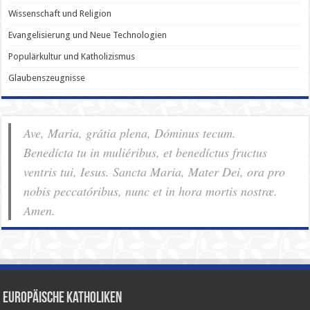
Wissenschaft und Religion
Evangelisierung und Neue Technologien
Populärkultur und Katholizismus
Glaubenszeugnisse
Ave, Maria, grátia plena, Dóminus tecum.
Benedícta tu in muliéribus, et benedíctus fructus
ventris tui, Iesus. Sancta Maria, Mater Dei, ora pro
nobis pec­ca­tóribus, nunc et in hora mortis nostræ.
Amen.
Europäische Katholiken