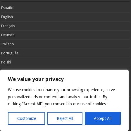
Español
English
Français
Deutsch
Italiano
Português
Polski
Glória Patri, et Fílio, et Spirítui Sancto. Sicut erat in princípio, et nunc et
semper et in sǽcula sæculórum. Amen.
We value your privacy
Catholicus.eu
We use cookies to enhance your browsing experience, serve
personalized ads or content, and analyze our traffic. By
Motivationsschreiben
clicking "Accept All", you consent to our use of cookies.
Impressum
Customize
Reject All
Accept All
Datenschutzrichtlinie
Cookie-Richtlinie