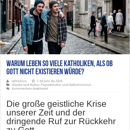
Warum leben so viele Katholiken, als ob
Gott nicht existieren würde?
catholicus
1 de Juni de 2026
Glaube und Kultur
,
Populärkultur und Katholizismus
für
Kommentare deaktiviert
Warum
leben
so
Die große geistliche Krise
viele
Katholiken,
unserer Zeit und der
als
ob
dringende Ruf zur Rückkehr
Gott
nicht
existieren
zu Gott
würde?