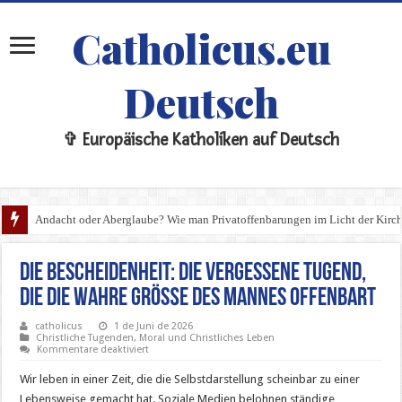
Catholicus.eu
Deutsch
✞ Europäische Katholiken auf Deutsch
Andacht oder Aberglaube? Wie man Privatoffenbarungen im Licht der Kirche
Die Steine sprechen: Die Gefahr der funktionalistischen Architektur in mo
Die Bescheidenheit: Die vergessene Tugend,
die die wahre Größe des Mannes offenbart
catholicus
1 de Juni de 2026
Christliche Tugenden
,
Moral und Christliches Leben
für
Kommentare deaktiviert
Die
Bescheidenheit:
Wir leben in einer Zeit, die die Selbstdarstellung scheinbar zu einer
Die
vergessene
Lebensweise gemacht hat. Soziale Medien belohnen ständige