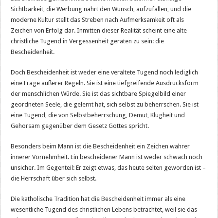
Tugend,
Sichtbarkeit, die Werbung nährt den Wunsch, aufzufallen, und die
die
die
moderne Kultur stellt das Streben nach Aufmerksamkeit oft als
wahre
Größe
Zeichen von Erfolg dar. Inmitten dieser Realität scheint eine alte
des
christliche Tugend in Vergessenheit geraten zu sein: die
Mannes
offenbart
Bescheidenheit.
Doch Bescheidenheit ist weder eine veraltete Tugend noch lediglich
eine Frage äußerer Regeln. Sie ist eine tiefgreifende Ausdrucksform
der menschlichen Würde. Sie ist das sichtbare Spiegelbild einer
geordneten Seele, die gelernt hat, sich selbst zu beherrschen. Sie ist
eine Tugend, die von Selbstbeherrschung, Demut, Klugheit und
Gehorsam gegenüber dem Gesetz Gottes spricht.
Besonders beim Mann ist die Bescheidenheit ein Zeichen wahrer
innerer Vornehmheit. Ein bescheidener Mann ist weder schwach noch
unsicher. Im Gegenteil: Er zeigt etwas, das heute selten geworden ist –
die Herrschaft über sich selbst.
Die katholische Tradition hat die Bescheidenheit immer als eine
wesentliche Tugend des christlichen Lebens betrachtet, weil sie das