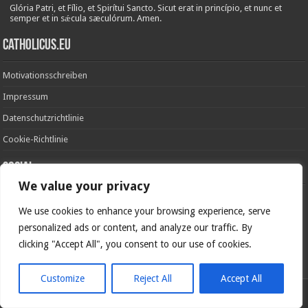
Glória Patri, et Fílio, et Spirítui Sancto. Sicut erat in princípio, et nunc et
semper et in sǽcula sæculórum. Amen.
Catholicus.eu
Motivationsschreiben
Impressum
Datenschutzrichtlinie
Cookie-Richtlinie
Social
We value your privacy
We use cookies to enhance your browsing experience, serve
personalized ads or content, and analyze our traffic. By
clicking "Accept All", you consent to our use of cookies.
In nómine Patris, et Fílii, et Spíritus Sancti. Amen.
Customize
Reject All
Accept All
Deutsche Version von
Catholicus.eu
| Originalversion in
Español