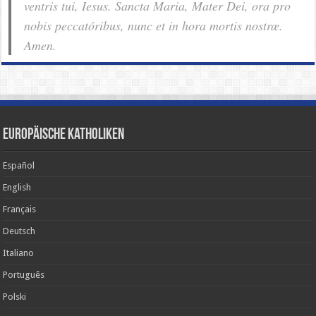
ventris tui, Iesus. Sancta Maria, Mater Dei, ora pro
nobis pec­ca­tóribus, nunc et in hora mortis nostræ.
Amen.
Europäische Katholiken
Español
English
Français
Deutsch
Italiano
Português
Polski