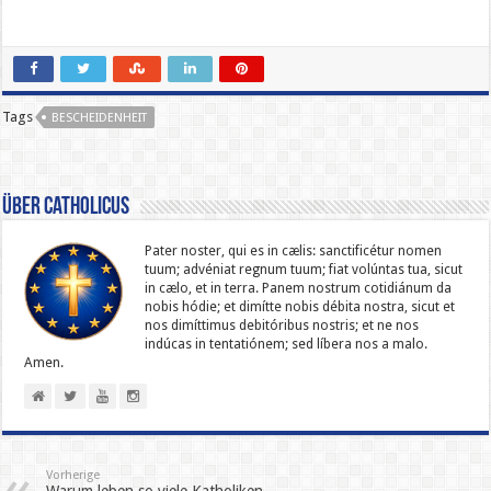
Tags
BESCHEIDENHEIT
Über catholicus
Pater noster, qui es in cælis: sanc­ti­ficétur nomen
tuum; advéniat regnum tuum; fiat volúntas tua, sicut
in cælo, et in terra. Panem nostrum cotidiánum da
nobis hódie; et dimítte nobis débita nostra, sicut et
nos dimíttimus debitóribus nostris; et ne nos
indúcas in ten­ta­tiónem; sed líbera nos a malo.
Amen.
Vorherige
Warum leben so viele Katholiken,