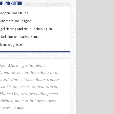
be und Kultur
osophie und Glaube
enschaft und Religion
gelisierung und Neue Technologien
lärkultur und Katholizismus
ubenszeugnisse
Ave, Maria, grátia plena,
Dóminus tecum. Benedícta tu in
muliéribus, et benedíctus fructus
ventris tui, Iesus. Sancta Maria,
Mater Dei, ora pro nobis pec­ca­
tóribus, nunc et in hora mortis
nostræ. Amen.