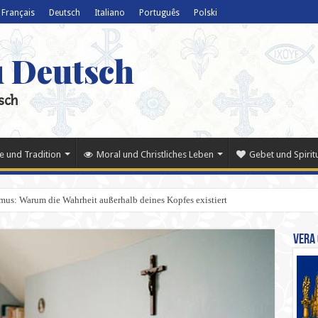
Français
Deutsch
Italiano
Português
Polski
u Deutsch
sch
e und Tradition
Moral und Christliches Leben
Gebet und Spiritu
smus: Warum die Wahrheit außerhalb deines Kopfes existiert
Vera 