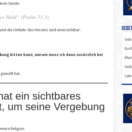
weren Sünde:
ner Huld“ (Psalm 51,3).
Gebet
 und die Umkehr des Herzens sind unverzichtbar.
Gebe
Euch
bung bitten kann, warum muss ich dann zusätzlich bei
Mari
Heil
 gewollt hat.
Sakr
hat ein sichtbares
zt, um seine Vergebung
innere Religion.