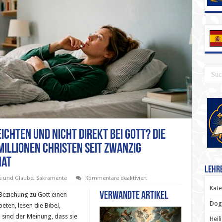
ichten und nicht direkt bei Gott? Die
Millionen Christen seit zwanzig
hat
Lehr
für
e und Glaube
,
Sakramente
Kommentare deaktiviert
Warum
Kate
bei
Verwandte Artikel
 Beziehung zu Gott einen
einem
Dog
Priester
eten, lesen die Bibel,
beichten
sind der Meinung, dass sie
und
Heil