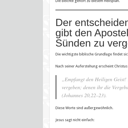
Die Beichte gehört zu diesem Heilsplan.
Der entscheide
gibt den Aposte
Sünden zu ver
Die wichtigste biblische Grundlage findet s
Nach seiner Auferstehung erscheint Christus
„Empfangt den Heiligen Geist! 
vergeben; denen ihr die Vergebu
(Johannes 20,22–23).
Diese Worte sind außergewöhnlich.
Jesus sagt nicht einfach: