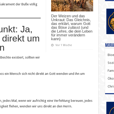
 Sakrament der Buße völlig
Der Weizen und das
Unkraut: Das Gleichnis,
das erklärt, warum Gott
nkt: Ja,
das Böse zulässt (und
die Lehre, die dein Leben
für immer verändern
 direkt um
kann)
en
Mora
Vor 1 Woche
Bioe
ichte existiert, sollten wir
Sozi
Fami
dass ein Mensch sich nicht direkt an Gott wenden und ihn um
Ökol
Chri
, jedes Mal, wenn wir aufrichtig eine Verfehlung bereuen, jedes
keit flehen, wenden wir uns direkt an den Herrn.