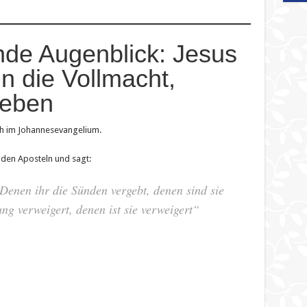
nde Augenblick: Jesus
ln die Vollmacht,
geben
ich im Johannesevangelium.
 den Aposteln und sagt:
Denen ihr die Sünden vergebt, denen sind sie
ng verweigert, denen ist sie verweigert“