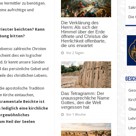
nicht
e Vermittler zu benötigen.
direkt
Sak
bei
ine aufrichtige und
Gott?
Die
Die
Antwort,
Die Verklärung des
die
Herrn: Als sich der
das
iester beichten? Kann
Himmel über der Erde
Leben
öffnete und Christus die
ebung bitten?
von
Millionen
Herrlichkeit offenbarte,
Christen
die uns erwartet
seit
 ebenso zahlreiche Christen
zwanzig
Vor 2 Tagen
cheint dies ein logischer
Jahrhunderten
verändert
end. Er kennt unsere Sünden
hat
d das persönliche Gebet und
ile des christlichen Lebens.
Gesch
 die apostolische Tradition
Gesc
Das Tetragramm: Der
 Kirche eintauchen,
unaussprechliche Name
Kirc
kramentale Beichte ist
Gottes, den die Welt
vergessen hat
lediglich eine kirchliche
Ökum
Vor 1 Woche
ßergewöhnliches
Lehr
um Heil der Seelen
Litu