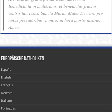
Benedícta tu in muliéribus, et benedíctus fructus
ventris tui, Iesus. Sancta Maria, Mater Dei, ora pro
nobis pec­ca­tóribus, nunc et in hora mortis nostræ.
Amen.
Europäische Katholiken
Español
English
Français
Deutsch
Italiano
Português