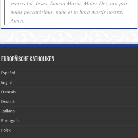
ventris tui, Iesus. Sancta Maria, Mater Dei, ora pro
nobis pec­ca­tóribus, nunc et in hora mortis nostræ.
Amen.
Europäische Katholiken
Español
English
Français
Deutsch
Italiano
Português
Polski