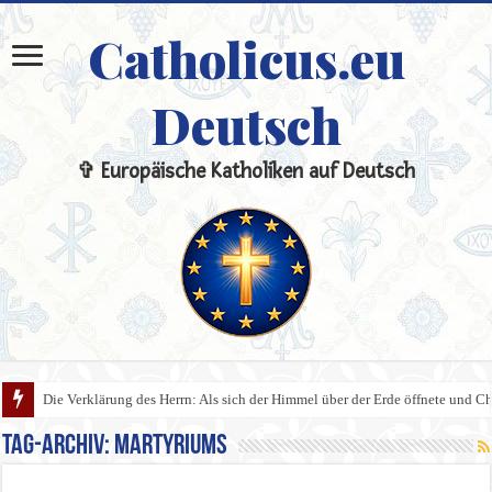
Catholicus.eu
Deutsch
✞ Europäische Katholiken auf Deutsch
Die Verklärung des Herrn: Als sich der Himmel über der Erde öffnete und Chri
Tag-Archiv:
Martyriums