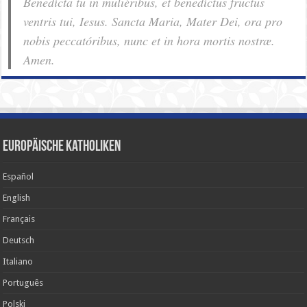
Benedícta tu in muliéribus, et benedíctus fructus
ventris tui, Iesus. Sancta Maria, Mater Dei, ora pro
nobis pec­ca­tóribus, nunc et in hora mortis nostræ.
Amen.
Europäische Katholiken
Español
English
Français
Deutsch
Italiano
Português
Polski