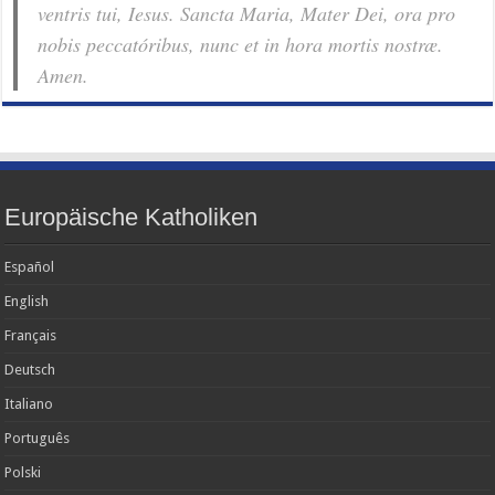
ventris tui, Iesus. Sancta Maria, Mater Dei, ora pro
nobis pec­ca­tóribus, nunc et in hora mortis nostræ.
Amen.
Europäische Katholiken
Español
English
Français
Deutsch
Italiano
Português
Polski