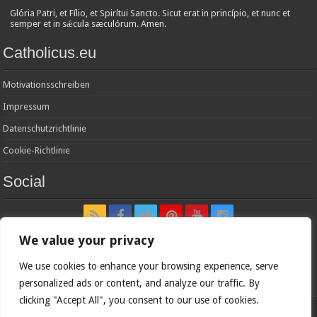
Glória Patri, et Fílio, et Spirítui Sancto. Sicut erat in princípio, et nunc et
semper et in sǽcula sæculórum. Amen.
Catholicus.eu
Motivationsschreiben
Impressum
Datenschutzrichtlinie
Cookie-Richtlinie
Social
We value your privacy
We use cookies to enhance your browsing experience, serve
In nómine Patris, et Fílii, et Spíritus Sancti. Amen.
personalized ads or content, and analyze our traffic. By
clicking "Accept All", you consent to our use of cookies.
Deutsche Version von
Catholicus.eu
| Originalversion in
Español