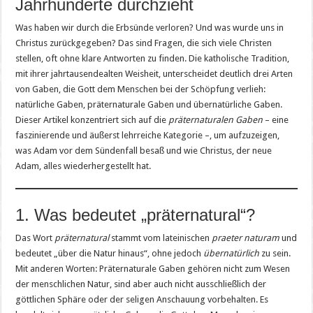
Jahrhunderte durchzieht
Was haben wir durch die Erbsünde verloren? Und was wurde uns in
Christus zurückgegeben? Das sind Fragen, die sich viele Christen
stellen, oft ohne klare Antworten zu finden. Die katholische Tradition,
mit ihrer jahrtausendealten Weisheit, unterscheidet deutlich drei Arten
von Gaben, die Gott dem Menschen bei der Schöpfung verlieh:
natürliche Gaben, präternaturale Gaben und übernatürliche Gaben.
Dieser Artikel konzentriert sich auf die
präternaturalen Gaben
– eine
faszinierende und äußerst lehrreiche Kategorie –, um aufzuzeigen,
was Adam vor dem Sündenfall besaß und wie Christus, der neue
Adam, alles wiederhergestellt hat.
1. Was bedeutet „präternatural“?
Das Wort
präternatural
stammt vom lateinischen
praeter naturam
und
bedeutet „über die Natur hinaus“, ohne jedoch
übernatürlich
zu sein.
Mit anderen Worten: Präternaturale Gaben gehören nicht zum Wesen
der menschlichen Natur, sind aber auch nicht ausschließlich der
göttlichen Sphäre oder der seligen Anschauung vorbehalten. Es