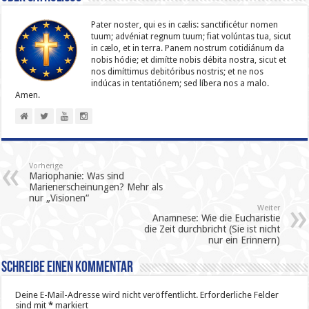
Pater noster, qui es in cælis: sanc­ti­ficétur nomen
tuum; advéniat regnum tuum; fiat volúntas tua, sicut
in cælo, et in terra. Panem nostrum cotidiánum da
nobis hódie; et dimítte nobis débita nostra, sicut et
nos dimíttimus debitóribus nostris; et ne nos
indúcas in ten­ta­tiónem; sed líbera nos a malo.
Amen.
Vorherige
Mariophanie: Was sind
Marienerscheinungen? Mehr als
nur „Visionen“
Weiter
Anamnese: Wie die Eucharistie
die Zeit durchbricht (Sie ist nicht
nur ein Erinnern)
Schreibe einen Kommentar
Deine E-Mail-Adresse wird nicht veröffentlicht.
Erforderliche Felder
sind mit
*
markiert