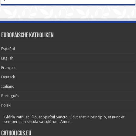
Europäische Katholiken
Español
English
Français
Deutsch
Italiano
Português
Polski
Glória Patri, et Fílio, et Spirítui Sancto. Sicut erat in princípio, et nunc et
semper et in sǽcula sæculórum. Amen.
Catholicus.eu