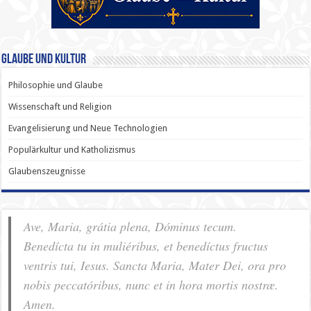
Glaube und Kultur
Philosophie und Glaube
Wissenschaft und Religion
Evangelisierung und Neue Technologien
Populärkultur und Katholizismus
Glaubenszeugnisse
Ave, Maria, grátia plena, Dóminus tecum.
Benedícta tu in muliéribus, et benedíctus fructus
ventris tui, Iesus. Sancta Maria, Mater Dei, ora pro
nobis pec­ca­tóribus, nunc et in hora mortis nostræ.
Amen.