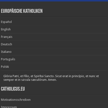
Europäische Katholiken
Español
English
Français
Deutsch
Italiano
Português
Polski
Glória Patri, et Fílio, et Spirítui Sancto. Sicut erat in princípio, et nunc et
semper et in sǽcula sæculórum. Amen.
Catholicus.eu
Motivationsschreiben
Impressum