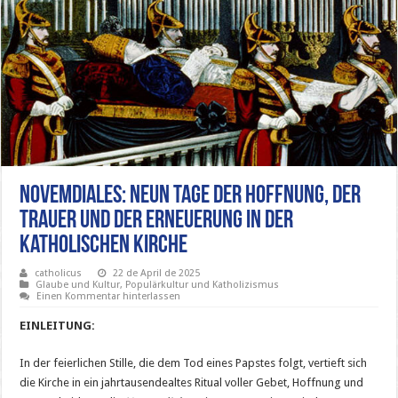
Novemdiales: Neun Tage der Hoffnung, der
Trauer und der Erneuerung in der
katholischen Kirche
catholicus
22 de April de 2025
Glaube und Kultur
,
Populärkultur und Katholizismus
Einen Kommentar hinterlassen
EINLEITUNG:
In der feierlichen Stille, die dem Tod eines Papstes folgt, vertieft sich
die Kirche in ein jahrtausendealtes Ritual voller Gebet, Hoffnung und