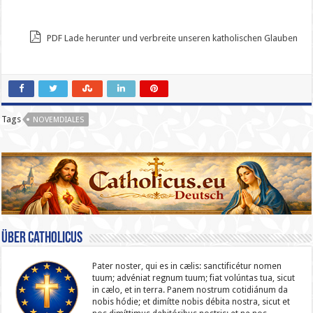
PDF Lade herunter und verbreite unseren katholischen Glauben
Tags
NOVEMDIALES
Über catholicus
Pater noster, qui es in cælis: sanc­ti­ficétur nomen
tuum; advéniat regnum tuum; fiat volúntas tua, sicut
in cælo, et in terra. Panem nostrum cotidiánum da
nobis hódie; et dimítte nobis débita nostra, sicut et