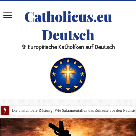
Catholicus.eu
Deutsch
✞ Europäische Katholiken auf Deutsch
Die unsichtbare Rüstung: Wie Sakramentalien das Zuhause vor den Nachste