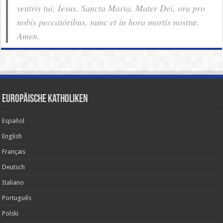
ventris tui, Iesus. Sancta Maria, Mater Dei, ora pro
nobis pec­ca­tóribus, nunc et in hora mortis nostræ.
Amen.
Europäische Katholiken
Español
English
Français
Deutsch
Italiano
Português
Polski