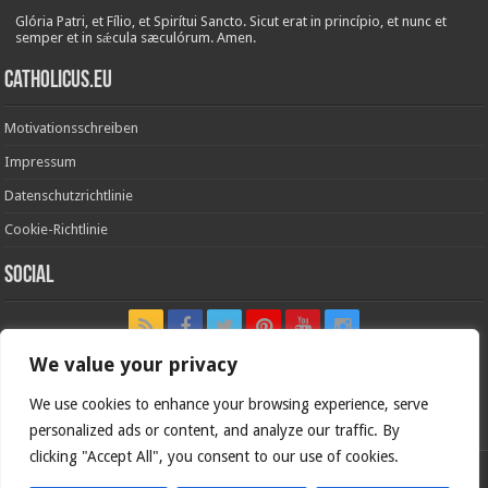
Glória Patri, et Fílio, et Spirítui Sancto. Sicut erat in princípio, et nunc et
semper et in sǽcula sæculórum. Amen.
Catholicus.eu
Motivationsschreiben
Impressum
Datenschutzrichtlinie
Cookie-Richtlinie
Social
We value your privacy
We use cookies to enhance your browsing experience, serve
In nómine Patris, et Fílii, et Spíritus Sancti. Amen.
personalized ads or content, and analyze our traffic. By
clicking "Accept All", you consent to our use of cookies.
Deutsche Version von
Catholicus.eu
| Originalversion in
Español