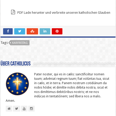
PDF Lade herunter und verbreite unseren katholischen Glauben
Tags
KARFREITAG
Über catholicus
Pater noster, qui es in cælis: sanc­ti­ficétur nomen
tuum; advéniat regnum tuum; fiat volúntas tua, sicut
in cælo, et in terra. Panem nostrum cotidiánum da
nobis hódie; et dimítte nobis débita nostra, sicut et
nos dimíttimus debitóribus nostris; et ne nos
indúcas in ten­ta­tiónem; sed líbera nos a malo.
Amen.