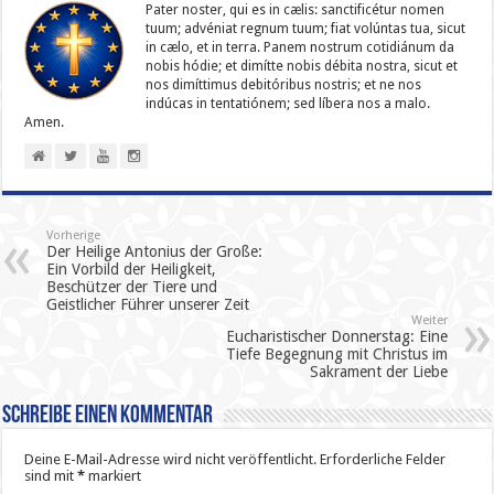
Pater noster, qui es in cælis: sanc­ti­ficétur nomen
tuum; advéniat regnum tuum; fiat volúntas tua, sicut
in cælo, et in terra. Panem nostrum cotidiánum da
nobis hódie; et dimítte nobis débita nostra, sicut et
nos dimíttimus debitóribus nostris; et ne nos
indúcas in ten­ta­tiónem; sed líbera nos a malo.
Amen.
Vorherige
Der Heilige Antonius der Große:
Ein Vorbild der Heiligkeit,
Beschützer der Tiere und
Geistlicher Führer unserer Zeit
Weiter
Eucharistischer Donnerstag: Eine
Tiefe Begegnung mit Christus im
Sakrament der Liebe
Schreibe einen Kommentar
Deine E-Mail-Adresse wird nicht veröffentlicht.
Erforderliche Felder
sind mit
*
markiert