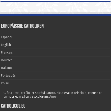
Europäische Katholiken
Español
English
Français
Deutsch
Italiano
Português
Polski
Glória Patri, et Fílio, et Spirítui Sancto. Sicut erat in princípio, et nunc et
semper et in sǽcula sæculórum. Amen.
Catholicus.eu