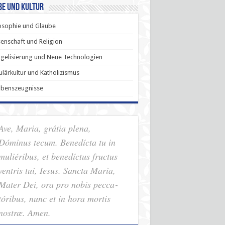
be und Kultur
osophie und Glaube
enschaft und Religion
gelisierung und Neue Technologien
lärkultur und Katholizismus
ubenszeugnisse
Ave, Maria, grátia plena,
Dóminus tecum. Benedícta tu in
muliéribus, et benedíctus fructus
ventris tui, Iesus. Sancta Maria,
Mater Dei, ora pro nobis pec­ca­
tóribus, nunc et in hora mortis
nostræ. Amen.