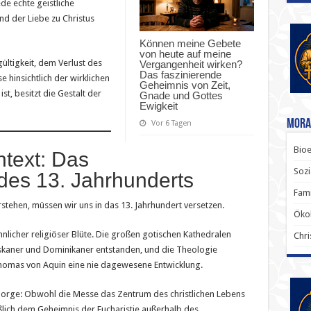
de echte geistliche
d der Liebe zu Christus
Können meine Gebete
von heute auf meine
hgültigkeit, dem Verlust des
Vergangenheit wirken?
Das faszinierende
e hinsichtlich der wirklichen
Geheimnis von Zeit,
st, besitzt die Gestalt der
Gnade und Gottes
Ewigkeit
Mora
Vor 6 Tagen
Bioe
ntext: Das
Sozi
 des 13. Jahrhunderts
Fami
stehen, müssen wir uns in das 13. Jahrhundert versetzen.
Ökol
licher religiöser Blüte. Die großen gotischen Kathedralen
Chri
iskaner und Dominikaner entstanden, und die Theologie
Thomas von Aquin eine nie dagewesene Entwicklung.
Sorge: Obwohl die Messe das Zentrum des christlichen Lebens
eßlich dem Geheimnis der Eucharistie außerhalb des