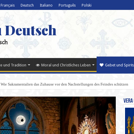
Français
Deutsch
Italiano
Português
Polski
u Deutsch
sch
e und Tradition
Moral und Christliches Leben
Gebet und Spiritu
 Wie Sakramentalien das Zuhause vor den Nachstellungen des Feindes schützen
Vera 