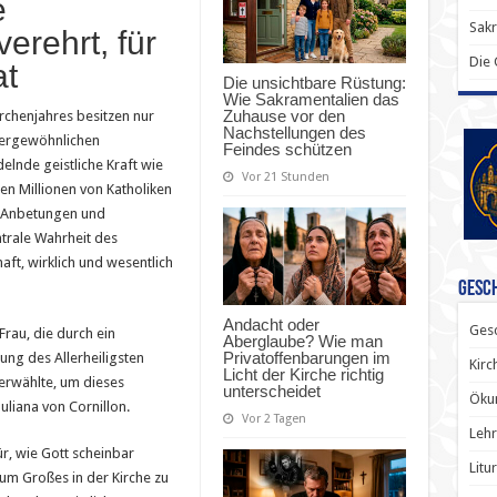
e
Sak
erehrt, für
Die
at
Die unsichtbare Rüstung:
Wie Sakramentalien das
Zuhause vor den
rchenjahres besitzen nur
Nachstellungen des
ußergewöhnlichen
Feindes schützen
lnde geistliche Kraft wie
Vor 21 Stunden
en Millionen von Katholiken
n Anbetungen und
entrale Wahrheit des
aft, wirklich und wesentlich
Gesch
Andacht oder
Gesc
rau, die durch ein
Aberglaube? Wie man
Privatoffenbarungen im
ung des Allerheiligsten
Kirc
Licht der Kirche richtig
rwählte, um dieses
unterscheidet
Ökum
Juliana von Cornillon.
Vor 2 Tagen
Lehr
ür, wie Gott scheinbar
Litu
m Großes in der Kirche zu