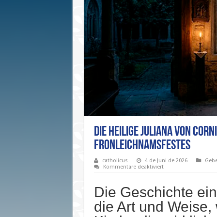
Die heilige Juliana von Cor
Fronleichnamsfestes
catholicus
4 de Juni de 2026
Gebe
für
Kommentare deaktiviert
Die
heilige
Juliana
Die Geschichte ein
von
Cornillon
die Art und Weise, 
und
die
Entstehung