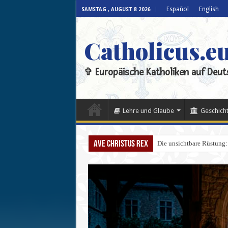
Español
English
SAMSTAG , AUGUST 8 2026
Catholicus.e
✞ Europäische Katholiken auf Deut
Lehre und Glaube
Geschicht
Ave Christus Rex
Die unsichtbare Rüstung: