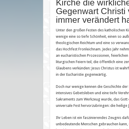
Kirche die wirklich
des
Fronleichnamsfestes
Gegenwart Christi v
immer verändert h
Unter den großen Festen des katholischen Ki
wenige eine so tiefe Schönheit, einen so a
theologischen Reichtum und eine so verwande
das Hochfest Fronleichnam. Jedes Jahr nehm
an eucharistischen Prozessionen, feierliche
liturgischen Feiern teil, die öffentlich eine z
Glaubens verkünden: Jesus Christus ist wahrh
in der Eucharistie gegenwärtig.
Doch nur wenige kennen die Geschichte der F
intensives Gebetsleben und eine tiefe Verehr
Sakraments zum Werkzeug wurde, das Gott e
universale Fest hervorzubringen: die heilige 
Ihr Leben ist ein faszinierendes Zeugnis daf
unbedeutende Menschen gebrauchen kann, u