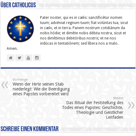
Über catholicus
Pater noster, qui es in cælis: sanc­ti­ficétur nomen
tuum; advéniat regnum tuum; fiat volúntas tua, sicut
in cælo, et in terra. Panem nostrum cotidiánum da
nobis hódie; et dimítte nobis débita nostra, sicut et
nos dimíttimus debitóribus nostris; et ne nos
indúcas in ten­ta­tiónem; sed líbera nos a malo.
Amen.
Vorherige
Wenn der Hirte seinen Stab
niederlegt: Wie die Beerdigung
eines Papstes vorbereitet wird
Weiter
Das Ritual der Feststellung des
Todes eines Papstes: Geschichte,
Theologie und Geistlicher
Leitfaden
Schreibe einen Kommentar