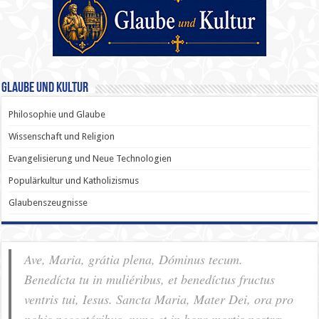
Glaube und Kultur
Philosophie und Glaube
Wissenschaft und Religion
Evangelisierung und Neue Technologien
Populärkultur und Katholizismus
Glaubenszeugnisse
Ave, Maria, grátia plena, Dóminus tecum.
Benedícta tu in muliéribus, et benedíctus fructus
ventris tui, Iesus. Sancta Maria, Mater Dei, ora pro
nobis pec­ca­tóribus, nunc et in hora mortis nostræ.