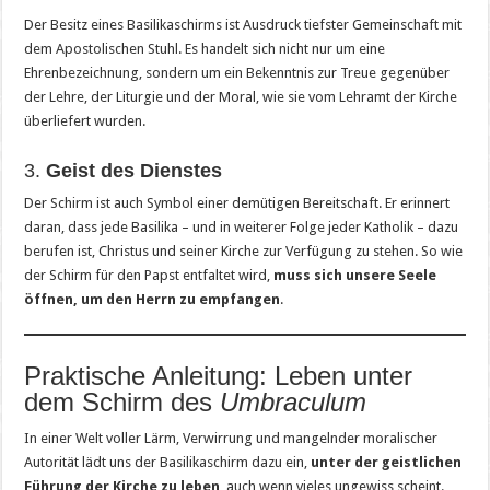
Der Besitz eines Basilikaschirms ist Ausdruck tiefster Gemeinschaft mit
dem Apostolischen Stuhl. Es handelt sich nicht nur um eine
Ehrenbezeichnung, sondern um ein Bekenntnis zur Treue gegenüber
der Lehre, der Liturgie und der Moral, wie sie vom Lehramt der Kirche
überliefert wurden.
3.
Geist des Dienstes
Der Schirm ist auch Symbol einer demütigen Bereitschaft. Er erinnert
daran, dass jede Basilika – und in weiterer Folge jeder Katholik – dazu
berufen ist, Christus und seiner Kirche zur Verfügung zu stehen. So wie
der Schirm für den Papst entfaltet wird,
muss sich unsere Seele
öffnen, um den Herrn zu empfangen
.
Praktische Anleitung: Leben unter
dem Schirm des
Umbraculum
In einer Welt voller Lärm, Verwirrung und mangelnder moralischer
Autorität lädt uns der Basilikaschirm dazu ein,
unter der geistlichen
Führung der Kirche zu leben
, auch wenn vieles ungewiss scheint.