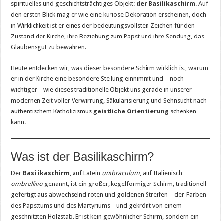
spirituelles und geschichtsträchtiges Objekt:
der Basilikaschirm
. Auf
den ersten Blick mag er wie eine kuriose Dekoration erscheinen, doch
in Wirklichkeit ist er eines der bedeutungsvollsten Zeichen für den
Zustand der Kirche, ihre Beziehung zum Papst und ihre Sendung, das
Glaubensgut zu bewahren.
Heute entdecken wir, was dieser besondere Schirm wirklich ist, warum
er in der Kirche eine besondere Stellung einnimmt und – noch
wichtiger – wie dieses traditionelle Objekt uns gerade in unserer
modernen Zeit voller Verwirrung, Säkularisierung und Sehnsucht nach
authentischem Katholizismus
geistliche Orientierung
schenken
kann.
Was ist der Basilikaschirm?
Der
Basilikaschirm
, auf Latein
umbraculum
, auf Italienisch
ombrellino
genannt, ist ein großer, kegelförmiger Schirm, traditionell
gefertigt aus abwechselnd roten und goldenen Streifen – den Farben
des Papsttums und des Martyriums – und gekrönt von einem
geschnitzten Holzstab. Er ist kein gewöhnlicher Schirm, sondern ein