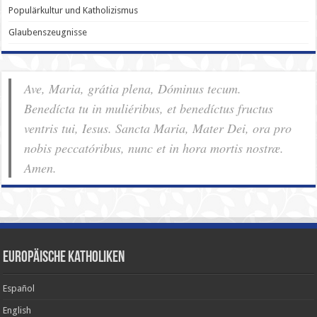
Populärkultur und Katholizismus
Glaubenszeugnisse
Ave, Maria, grátia plena, Dóminus tecum.
Benedícta tu in muliéribus, et benedíctus fructus
ventris tui, Iesus. Sancta Maria, Mater Dei, ora pro
nobis pec­ca­tóribus, nunc et in hora mortis nostræ.
Amen.
Europäische Katholiken
Español
English