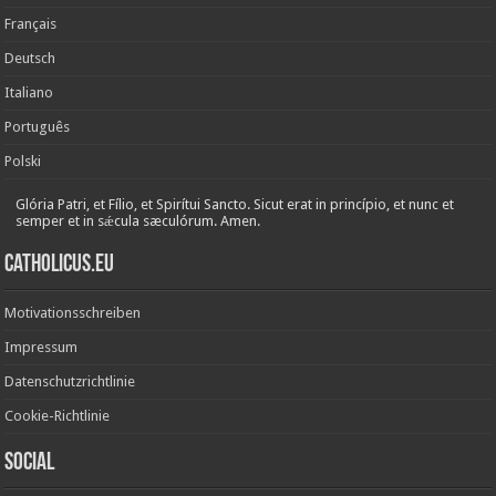
Français
Deutsch
Italiano
Português
Polski
Glória Patri, et Fílio, et Spirítui Sancto. Sicut erat in princípio, et nunc et
semper et in sǽcula sæculórum. Amen.
Catholicus.eu
Motivationsschreiben
Impressum
Datenschutzrichtlinie
Cookie-Richtlinie
Social