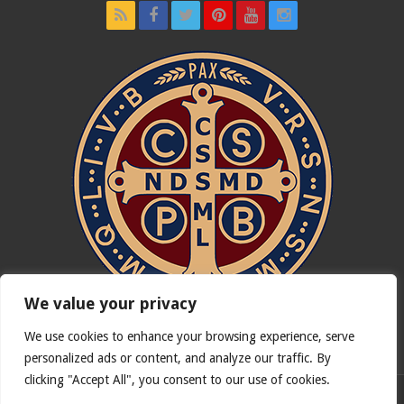
We value your privacy
We use cookies to enhance your browsing experience, serve
In nómine Patris, et Fílii, et Spíritus Sancti. Amen.
personalized ads or content, and analyze our traffic. By
clicking "Accept All", you consent to our use of cookies.
Deutsche Version von
Catholicus.eu
| Originalversion in
Español