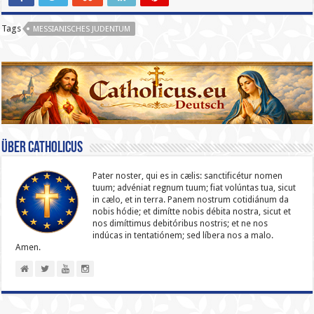
Tags
MESSIANISCHES JUDENTUM
Über catholicus
Pater noster, qui es in cælis: sanc­ti­ficétur nomen
tuum; advéniat regnum tuum; fiat volúntas tua, sicut
in cælo, et in terra. Panem nostrum cotidiánum da
nobis hódie; et dimítte nobis débita nostra, sicut et
nos dimíttimus debitóribus nostris; et ne nos
indúcas in ten­ta­tiónem; sed líbera nos a malo.
Amen.