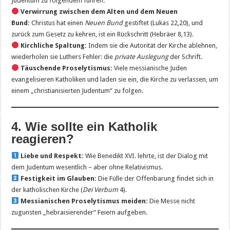
Judentum zu folgendem führen:
Verwirrung zwischen dem Alten und dem Neuen
Bund:
Christus hat einen
Neuen Bund
gestiftet (Lukas 22,20), und
zurück zum Gesetz zu kehren, ist ein Rückschritt (Hebräer 8,13).
Kirchliche Spaltung:
Indem sie die Autorität der Kirche ablehnen,
wiederholen sie Luthers Fehler: die
private Auslegung
der Schrift.
Täuschende Proselytismus:
Viele messianische Juden
evangelisieren Katholiken und laden sie ein, die Kirche zu verlassen, um
einem „christianisierten Judentum“ zu folgen.
4. Wie sollte ein Katholik
reagieren?
Liebe und Respekt:
Wie Benedikt XVI. lehrte, ist der Dialog mit
dem Judentum wesentlich – aber ohne Relativismus.
Festigkeit im Glauben:
Die Fülle der Offenbarung findet sich in
der katholischen Kirche (
Dei Verbum
4).
Messianischen Proselytismus meiden:
Die Messe nicht
zugunsten „hebraisierender“ Feiern aufgeben.