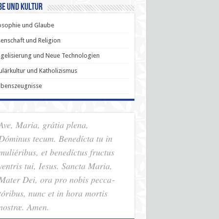
be und Kultur
osophie und Glaube
enschaft und Religion
gelisierung und Neue Technologien
lärkultur und Katholizismus
ubenszeugnisse
Ave, Maria, grátia plena,
Dóminus tecum. Benedícta tu in
muliéribus, et benedíctus fructus
ventris tui, Iesus. Sancta Maria,
Mater Dei, ora pro nobis pec­ca­
tóribus, nunc et in hora mortis
nostræ. Amen.