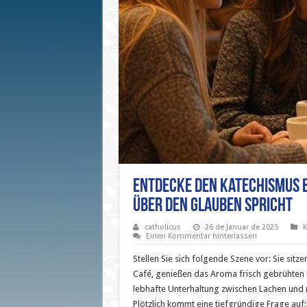
Entdecke den Katechismus b
über den Glauben spricht
catholicus
26 de Januar de 2025
K
Einen Kommentar hinterlassen
Stellen Sie sich folgende Szene vor: Sie sitz
Café, genießen das Aroma frisch gebrühten 
lebhafte Unterhaltung zwischen Lachen und
Plötzlich kommt eine tiefgründige Frage au