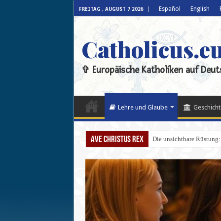
Español
English
FREITAG , AUGUST 7 2026
Catholicus.e
✞ Europäische Katholiken auf Deut
Lehre und Glaube
Geschicht
Ave Christus Rex
Die unsichtbare Rüstung: