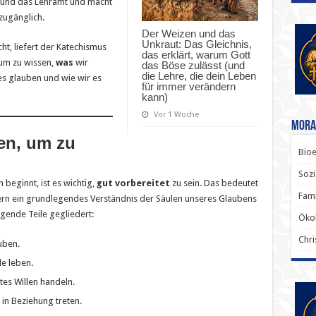
on und das Lehramt und macht
zugänglich.
Der Weizen und das
Unkraut: Das Gleichnis,
ht, liefert der Katechismus
das erklärt, warum Gott
rum zu wissen,
was
wir
das Böse zulässt (und
die Lehre, die dein Leben
es glauben und wie wir es
für immer verändern
kann)
Vor 1 Woche
Mora
en, um zu
Bioe
Sozi
beginnt, ist es wichtig,
gut vorbereitet
zu sein. Das bedeutet
Fami
ndern ein grundlegendes Verständnis der Säulen unseres Glaubens
egende Teile gegliedert:
Ökol
Chri
uben.
e leben.
tes Willen handeln.
 in Beziehung treten.