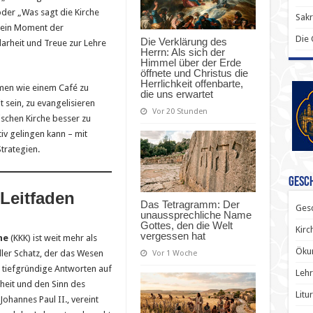
 oder „Was sagt die Kirche
Sak
s ein Moment der
Die
Die Verklärung des
larheit und Treue zur Lehre
Herrn: Als sich der
Himmel über der Erde
öffnete und Christus die
Herrlichkeit offenbarte,
men wie einem Café zu
die uns erwartet
sein, zu evangelisieren
Vor 20 Stunden
schen Kirche besser zu
tiv gelingen kann – mit
trategien.
Gesch
Leitfaden
Das Tetragramm: Der
Gesc
unaussprechliche Name
Gottes, den die Welt
Kirc
vergessen hat
he
(KKK) ist weit mehr als
Ökum
eller Schatz, der das Wesen
Vor 1 Woche
 tiefgründige Antworten auf
Lehr
heit und den Sinn des
Litu
Johannes Paul II., vereint