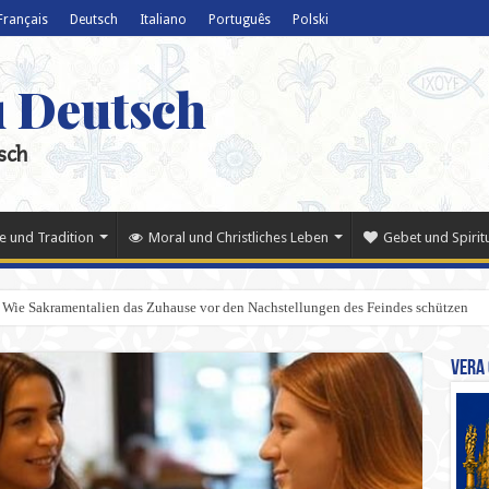
Français
Deutsch
Italiano
Português
Polski
u Deutsch
sch
e und Tradition
Moral und Christliches Leben
Gebet und Spiritu
 Wie Sakramentalien das Zuhause vor den Nachstellungen des Feindes schützen
Vera 