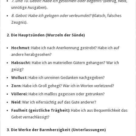
7. und 10. Gebot: Habe ich gestohlen oder begehrt?
(Betrug, Neid,
unnötige Ausgaben).
8. Gebot: Habe ich gelogen oder verleumdet?
(Klatsch, falsches
Zeugnis).
2. Die Hauptsünden (Wurzeln der Sünde)
Hochmut
: Habe ich nach Anerkennung gestrebt? Habe ich auf
andere herabgesehen?
Habsucht
: Habe ich an materiellen Gütern gehangen? War ich
geizig?
Wollust
: Habe ich unreinen Gedanken nachgegeben?
Zorn
: Habe ich Groll gehegt? War ich in Worten verletzend?
Völlerei
: Habe ich maßlos gegessen oder getrunken?
Neid
: War ich eifersüchtig auf das Gute anderer?
Faulheit (geistliche Trägheit)
: Habe ich aus Bequemlichkeit das
Gebet vernachlässigt?
3. Die Werke der Barmherzigkeit (Unterlassungen)