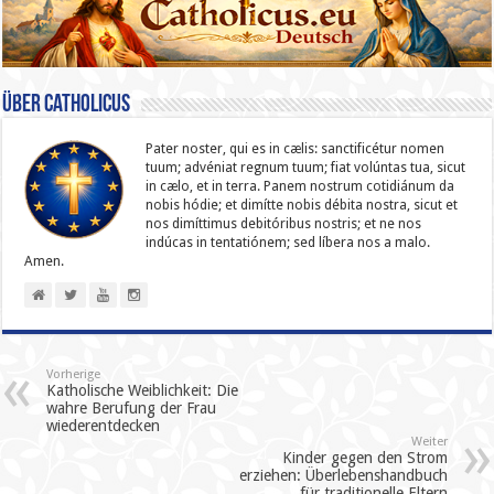
Über catholicus
Pater noster, qui es in cælis: sanc­ti­ficétur nomen
tuum; advéniat regnum tuum; fiat volúntas tua, sicut
in cælo, et in terra. Panem nostrum cotidiánum da
nobis hódie; et dimítte nobis débita nostra, sicut et
nos dimíttimus debitóribus nostris; et ne nos
indúcas in ten­ta­tiónem; sed líbera nos a malo.
Amen.
Vorherige
Katholische Weiblichkeit: Die
wahre Berufung der Frau
wiederentdecken
Weiter
Kinder gegen den Strom
erziehen: Überlebenshandbuch
für traditionelle Eltern