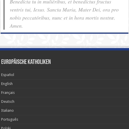
Benedícta tu in muliéribus, et benedíctus fructus
ventris tui, Iesus. Sancta Maria, Mater Dei, ora pro
nobis pec­ca­tóribus, nunc et in hora mortis nostræ.
Amen.
Europäische Katholiken
Español
English
Français
Deutsch
Italiano
Português
Polski