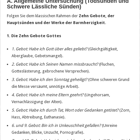
A. Allgemeine Untersuchung (Todsünden und
Schwere Lässliche Sünden)
Folgen Sie dem klassischen Rahmen der
Zehn Gebote, der
Hauptsünden und der Werke der Barmherzigkeit
.
1. Die Zehn Gebote Gottes
1. Gebot: Habe ich Gott über alles geliebt?
(Gleichgültigkeit,
Aberglaube, Gebetsmangel).
2. Gebot: Habe ich Seinen Namen missbraucht?
(Fluchen,
Gotteslästerung, gebrochene Versprechen).
3. Gebot: Habe ich den Sonntag geheiligt?
(Ohne schweren Grund
die Messe versäumt, unnötige Arbeit).
4. Gebot: Habe ich meine Eltern geehrt?
(Ungehorsam,
Vernachlässigung der Alten).
5. Gebot: Habe ich durch Tat, Wort oder Gedanken getötet?
(Zorn,
Hass, Abtreibung, Euthanasie).
6. und 9. Gebot: Bin ich in Unkeuschheit gefallen?
(Unreine
Gedanken, Blicke, Unzucht, Pornografie).