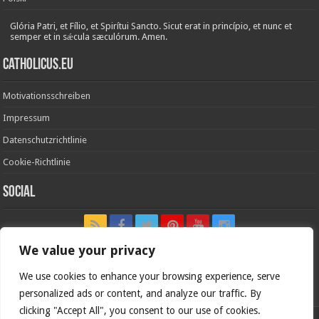
Glória Patri, et Fílio, et Spirítui Sancto. Sicut erat in princípio, et nunc et
semper et in sǽcula sæculórum. Amen.
Catholicus.eu
Motivationsschreiben
Impressum
Datenschutzrichtlinie
Cookie-Richtlinie
Social
We value your privacy
We use cookies to enhance your browsing experience, serve
In nómine Patris, et Fílii, et Spíritus Sancti. Amen.
personalized ads or content, and analyze our traffic. By
clicking "Accept All", you consent to our use of cookies.