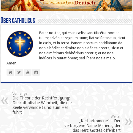
Über catholicus
Pater noster, qui es in cælis: sanc­ti­ficétur nomen
tuum; advéniat regnum tuum; fiat volúntas tua, sicut
in cælo, et in terra. Panem nostrum cotidiánum da
nobis hódie; et dimítte nobis débita nostra, sicut et
nos dimíttimus debitóribus nostris; et ne nos
indúcas in ten­ta­tiónem; sed líbera nos a malo.
Amen.
Vorherige
Die Theorie der Rechtfertigung:
Die katholische Wahrheit, die die
Seele verwandelt und zum Heil
führt
Weiter
„Kecharitomene“ – Der
verborgene Name Mariens, der
das Herz Gottes offenbart