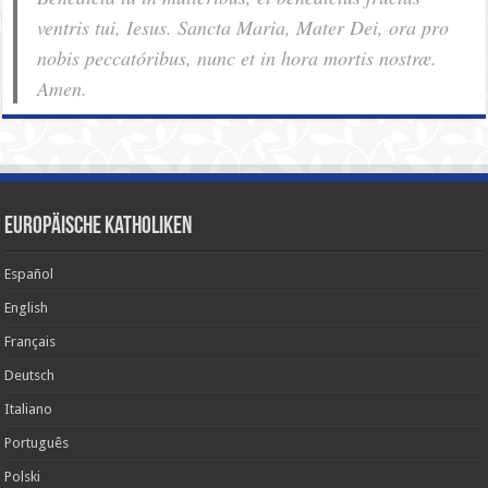
ventris tui, Iesus. Sancta Maria, Mater Dei, ora pro
nobis pec­ca­tóribus, nunc et in hora mortis nostræ.
Amen.
Europäische Katholiken
Español
English
Français
Deutsch
Italiano
Português
Polski