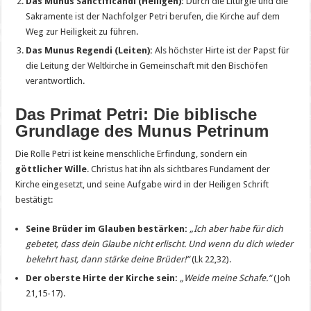
Das Munus Sanctificandi (Heiligen):
Durch die Liturgie und die
Sakramente ist der Nachfolger Petri berufen, die Kirche auf dem
Weg zur Heiligkeit zu führen.
Das Munus Regendi (Leiten):
Als höchster Hirte ist der Papst für
die Leitung der Weltkirche in Gemeinschaft mit den Bischöfen
verantwortlich.
Das Primat Petri: Die biblische
Grundlage des Munus Petrinum
Die Rolle Petri ist keine menschliche Erfindung, sondern ein
göttlicher Wille
. Christus hat ihn als sichtbares Fundament der
Kirche eingesetzt, und seine Aufgabe wird in der Heiligen Schrift
bestätigt:
Seine Brüder im Glauben bestärken:
„Ich aber habe für dich
gebetet, dass dein Glaube nicht erlischt. Und wenn du dich wieder
bekehrt hast, dann stärke deine Brüder!“
(Lk 22,32).
Der oberste Hirte der Kirche sein:
„Weide meine Schafe.“
(Joh
21,15-17).