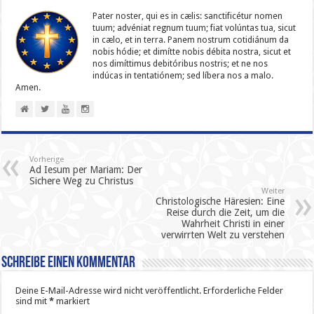
Pater noster, qui es in cælis: sanc­ti­ficétur nomen
tuum; advéniat regnum tuum; fiat volúntas tua, sicut
in cælo, et in terra. Panem nostrum cotidiánum da
nobis hódie; et dimítte nobis débita nostra, sicut et
nos dimíttimus debitóribus nostris; et ne nos
indúcas in ten­ta­tiónem; sed líbera nos a malo.
Amen.
Vorherige
Ad Iesum per Mariam: Der
Sichere Weg zu Christus
Weiter
Christologische Häresien: Eine
Reise durch die Zeit, um die
Wahrheit Christi in einer
verwirrten Welt zu verstehen
Schreibe einen Kommentar
Deine E-Mail-Adresse wird nicht veröffentlicht.
Erforderliche Felder
sind mit
*
markiert