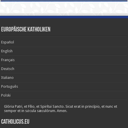
Europäische Katholiken
Español
English
Français
Deutsch
Italiano
Português
Polski
Glória Patri, et Fílio, et Spirítui Sancto. Sicut erat in princípio, et nunc et
semper et in sǽcula sæculórum. Amen.
Catholicus.eu