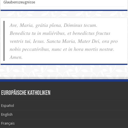
Glaubenszeugnisse
Ave, Maria, grátia plena, Dóminus tecum.
Benedícta tu in muliéribus, et benedíctus fructus
ventris tui, Iesus. Sancta Maria, Mater Dei, ora pro
nobis pec­ca­tóribus, nunc et in hora mortis nostræ.
Amen.
Europäische Katholiken
Español
English
Français