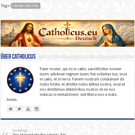
Tags
ADAM UND EVA
Über catholicus
Pater noster, qui es in cælis: sanc­ti­ficétur nomen
tuum; advéniat regnum tuum; fiat volúntas tua, sicut
in cælo, et in terra. Panem nostrum cotidiánum da
nobis hódie; et dimítte nobis débita nostra, sicut et
nos dimíttimus debitóribus nostris; et ne nos
indúcas in ten­ta­tiónem; sed líbera nos a malo.
Amen.
Vorherige
Die Hypostatische Union: Ein