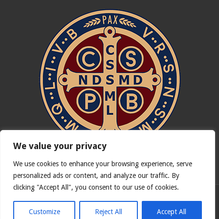
We value your privacy
We use cookies to enhance your browsing experience, serve
In nómine Patris, et Fílii, et Spíritus Sancti. Amen.
personalized ads or content, and analyze our traffic. By
clicking "Accept All", you consent to our use of cookies.
Deutsche Version von
Catholicus.eu
| Originalversion in
Español
Customize
Reject All
Accept All