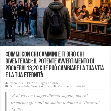
«Dimmi con chi cammini e ti dirò chi
diventerai»: il potente avvertimento di
Proverbi 13,20 che può cambiare la tua vita
e la tua eternità
catholicus
2 de Giugno de 2026
su
Dottrina e Fede
,
Sacra Scrittura
Commenti disabilitati
«Dimmi
con
«Chi va con i saggi diventa saggio, ma chi
chi
cammini
frequenta gli stolti ne subirà il danno.»
(Proverbi
e
ti
13,20)
dirò