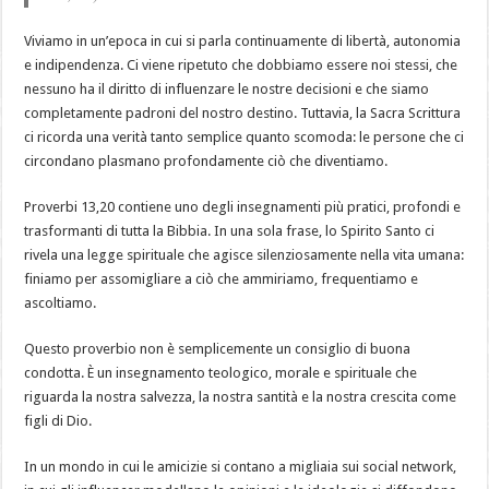
chi
diventerai»:
il
Viviamo in un’epoca in cui si parla continuamente di libertà, autonomia
potente
avvertimento
e indipendenza. Ci viene ripetuto che dobbiamo essere noi stessi, che
di
nessuno ha il diritto di influenzare le nostre decisioni e che siamo
Proverbi
13,20
completamente padroni del nostro destino. Tuttavia, la Sacra Scrittura
che
può
ci ricorda una verità tanto semplice quanto scomoda: le persone che ci
cambiare
circondano plasmano profondamente ciò che diventiamo.
la
tua
vita
e
Proverbi 13,20 contiene uno degli insegnamenti più pratici, profondi e
la
trasformanti di tutta la Bibbia. In una sola frase, lo Spirito Santo ci
tua
eternità
rivela una legge spirituale che agisce silenziosamente nella vita umana:
finiamo per assomigliare a ciò che ammiriamo, frequentiamo e
ascoltiamo.
Questo proverbio non è semplicemente un consiglio di buona
condotta. È un insegnamento teologico, morale e spirituale che
riguarda la nostra salvezza, la nostra santità e la nostra crescita come
figli di Dio.
In un mondo in cui le amicizie si contano a migliaia sui social network,