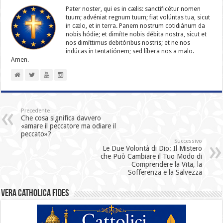
Pater noster, qui es in cælis: sanc­ti­ficétur nomen
tuum; advéniat regnum tuum; fiat volúntas tua, sicut
in cælo, et in terra. Panem nostrum cotidiánum da
nobis hódie; et dimítte nobis débita nostra, sicut et
nos dimíttimus debitóribus nostris; et ne nos
indúcas in ten­ta­tiónem; sed líbera nos a malo.
Amen.
Precedente
Che cosa significa davvero
«amare il peccatore ma odiare il
peccato»?
Successivo
Le Due Volontà di Dio: Il Mistero
che Può Cambiare il Tuo Modo di
Comprendere la Vita, la
Sofferenza e la Salvezza
Vera catholica fides