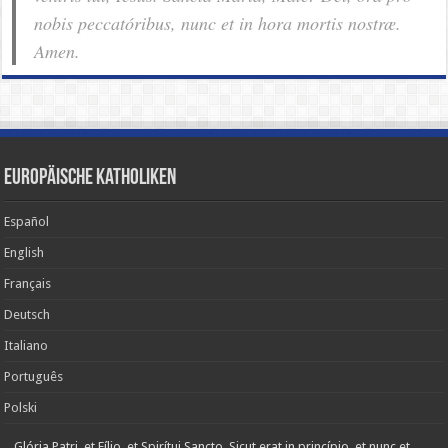
nobis pec­ca­tóribus, nunc et in hora mortis nostræ.
Amen.
Europäische Katholiken
Español
English
Français
Deutsch
Italiano
Português
Polski
Glória Patri, et Fílio, et Spirítui Sancto. Sicut erat in princípio, et nunc et