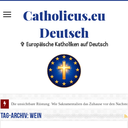
Catholicus.eu
Deutsch
✞ Europäische Katholiken auf Deutsch
Die unsichtbare Rüstung: Wie Sakramentalien das Zuhause vor den Nachste
Tag-Archiv:
wein