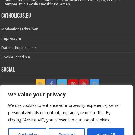
semper et in sǽcula sæculórum. Amen.
Catholicus.eu
Motivationsschreiben
Impressum
Datenschutzrichtlinie
Cookie-Richtlinie
Social
We value your privacy
We use cookies to enhance your browsing experience, serve
In nómine Patris, et Fílii, et Spíritus Sancti. Amen.
personalized ads or content, and analyze our traffic. By
clicking "Accept All", you consent to our use of cookies.
Deutsche Version von
Catholicus.eu
| Originalversion in
Español