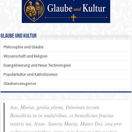
Glaube und Kultur
Philosophie und Glaube
Wissenschaft und Religion
Evangelisierung und Neue Technologien
Populärkultur und Katholizismus
Glaubenszeugnisse
Ave, Maria, grátia plena, Dóminus tecum.
Benedícta tu in muliéribus, et benedíctus fructus
ventris tui, Iesus. Sancta Maria, Mater Dei, ora pro
nobis pec­ca­tóribus, nunc et in hora mortis nostræ.