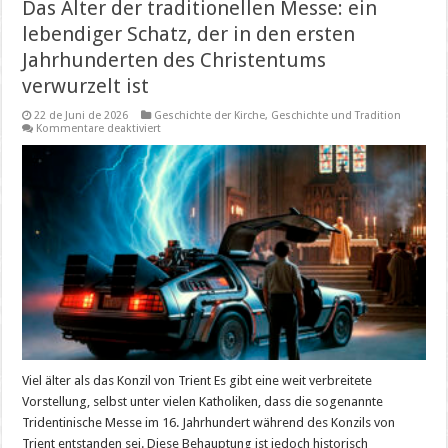
Das Alter der traditionellen Messe: ein
lebendiger Schatz, der in den ersten
Jahrhunderten des Christentums
verwurzelt ist
22 de Juni de 2026
Geschichte der Kirche
,
Geschichte und Tradition
für
Kommentare deaktiviert
Das
Alter
der
traditionellen
Messe:
ein
lebendiger
Schatz,
der
in
den
ersten
Jahrhunderten
des
Christentums
verwurzelt
ist
Viel älter als das Konzil von Trient Es gibt eine weit verbreitete
Vorstellung, selbst unter vielen Katholiken, dass die sogenannte
Tridentinische Messe im 16. Jahrhundert während des Konzils von
Trient entstanden sei. Diese Behauptung ist jedoch historisch