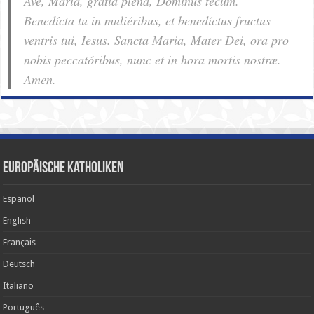
Ave, Maria, grátia plena, Dóminus tecum.
Benedícta tu in muliéribus, et benedíctus fructus
ventris tui, Iesus. Sancta Maria, Mater Dei, ora pro
nobis pec­ca­tóribus, nunc et in hora mortis nostræ.
Amen.
Europäische Katholiken
Español
English
Français
Deutsch
Italiano
Português